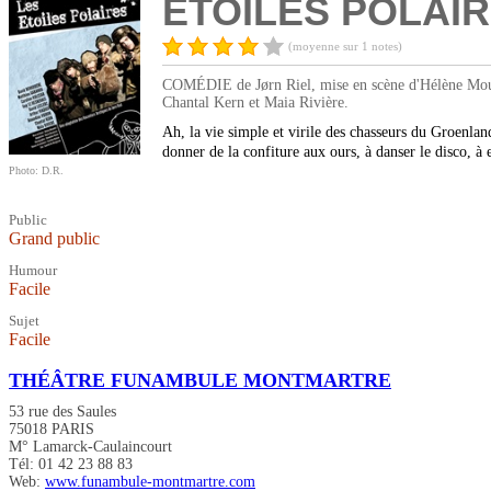
ÉTOILES POLAIR
(moyenne sur 1 notes)
COMÉDIE de Jørn Riel, mise en scène d'Hélène Mouc
Chantal Kern et Maia Rivière.
Ah, la vie simple et virile des chasseurs du Groenland
donner de la confiture aux ours, à danser le disco,
Photo: D.R.
Public
Grand public
Humour
Facile
Sujet
Facile
THÉÂTRE FUNAMBULE MONTMARTRE
53 rue des Saules
75018 PARIS
M° Lamarck-Caulaincourt
Tél: 01 42 23 88 83
Web:
www.funambule-montmartre.com