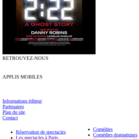
RETROUVEZ-NOUS
APPLIS MOBILES
Informations éditeur
Partenaires
Plan du site
Contact
Comédies
Réservation de spectacles
Comédies dramatiques
Les spectacles à Paris