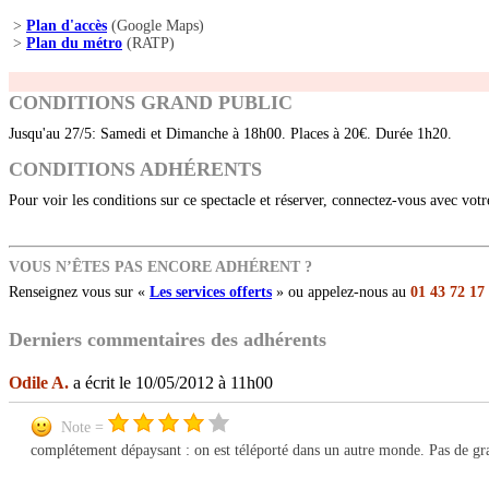
>
Plan d'accès
(Google Maps)
>
Plan du métro
(RATP)
CONDITIONS GRAND PUBLIC
Jusqu'au 27/5: Samedi et Dimanche à 18h00. Places à 20€. Durée 1h20.
CONDITIONS ADHÉRENTS
Pour voir les conditions sur ce spectacle et réserver, connectez-vous avec vot
VOUS N’ÊTES PAS ENCORE ADHÉRENT ?
Renseignez vous sur «
Les services offerts
» ou appelez-nous au
01 43 72 17
Derniers commentaires des adhérents
Odile A.
a écrit le 10/05/2012 à 11h00
Note =
complétement dépaysant : on est téléporté dans un autre monde. Pas de gra