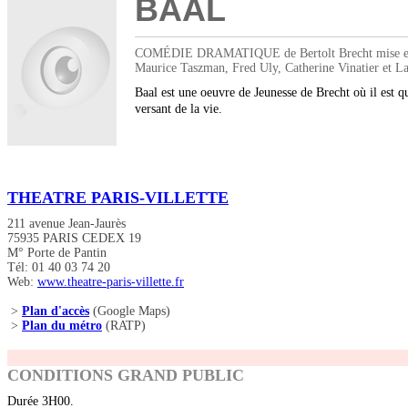
BAAL
COMÉDIE DRAMATIQUE de Bertolt Brecht mise en scè
Maurice Taszman, Fred Uly, Catherine Vinatier et L
Baal est une oeuvre de Jeunesse de Brecht où il est ques
versant de la vie.
THEATRE PARIS-VILLETTE
211 avenue Jean-Jaurès
75935 PARIS CEDEX 19
M° Porte de Pantin
Tél: 01 40 03 74 20
Web:
www.theatre-paris-villette.fr
>
Plan d'accès
(Google Maps)
>
Plan du métro
(RATP)
CONDITIONS GRAND PUBLIC
Durée 3H00.