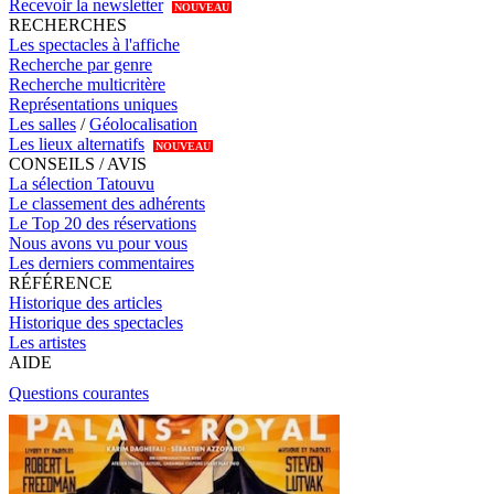
Recevoir la newsletter
NOUVEAU
RECHERCHES
Les spectacles à l'affiche
Recherche par genre
Recherche multicritère
Représentations uniques
Les salles
/
Géolocalisation
Les lieux alternatifs
NOUVEAU
CONSEILS / AVIS
La sélection Tatouvu
Le classement des adhérents
Le Top 20 des réservations
Nous avons vu pour vous
Les derniers commentaires
RÉFÉRENCE
Historique des articles
Historique des spectacles
Les artistes
AIDE
Questions courantes