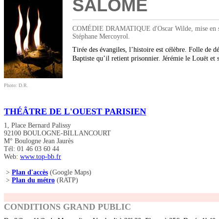
SALOMÉ
COMÉDIE DRAMATIQUE d'Oscar Wilde, mise en scène 
Stéphane Mercoyrol.
Tirée des évangiles, l’histoire est célèbre. Folle de 
Baptiste qu’il retient prisonnier. Jérémie le Louët et
Photo: D.R.
THÉÂTRE DE L'OUEST PARISIEN
1, Place Bernard Palissy
92100 BOULOGNE-BILLANCOURT
M° Boulogne Jean Jaurès
Tél: 01 46 03 60 44
Web:
www.top-bb.fr
>
Plan d'accès
(Google Maps)
>
Plan du métro
(RATP)
CONDITIONS GRAND PUBLIC