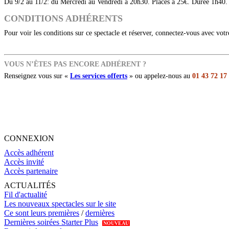
Du 9/2 au 11/2: du Mercredi au Vendredi à 20h30. Places à 25€. Durée 1h40.
CONDITIONS ADHÉRENTS
Pour voir les conditions sur ce spectacle et réserver, connectez-vous avec vot
VOUS N’ÊTES PAS ENCORE ADHÉRENT ?
Renseignez vous sur «
Les services offerts
» ou appelez-nous au
01 43 72 17
CONNEXION
Accès adhérent
Accès invité
Accès partenaire
ACTUALITÉS
Fil d'actualité
Les nouveaux spectacles sur le site
Ce sont leurs premières
/
dernières
Dernières soirées Starter Plus
NOUVEAU