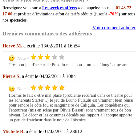
VOUS N’ÊTES PAS ENCORE ADHÉRENT ?
Renseignez vous sur «
Les services offerts
» ou appelez-nous au
01 43 72
17 00
et profiter d’invitations et/ou de tarifs réduits (jusqu'à
-70%
) sur tous
nos spectacles.
Voir comment adhérer
Derniers commentaires des adhérents
Hervé M.
a écrit le 13/02/2011 à 16h54
Note =
Très bon jeu d'acteur de Putzulu mais bon... un peu "long" et pesant...
Pierre S.
a écrit le 04/02/2011 à 10h41
Note =
Hormis le fait d'être mal placé (problème récurant dans ce théatre pour
les adhérents Starter...) le jeu de Bruno Putzulu est vraiment bien réussi
pour rendre le côté fou et sanguinaire de Caligula. Les comédiens qui
l'entourent (mis en scène par Olivié Bisson) sont vraiment tous de bon
niveau. Le décor et les costumes décalés par rapport à l'époque apporte
un peu de fraicheur dans le noir de l'histoire.
Michèle B.
a écrit le 01/02/2011 à 23h12