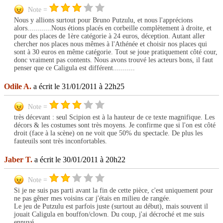
Note =
Nous y allions surtout pour Bruno Putzulu, et nous l'apprécions
alors............Nous étions placés en corbeille complètement à droite, et
pour des places de 1ère catégorie à 24 euros, déception. Autant aller
chercher nos places nous mêmes à l'Athénée et choisir nos places qui
sont à 30 euros en même catégorie. Tout se joue pratiquement côté cour,
donc vraiment pas contents. Nous avons trouvé les acteurs bons, il faut
penser que ce Caligula est différent...........
Odile A.
a écrit le 31/01/2011 à 22h25
Note =
très décevant : seul Scipion est à la hauteur de ce texte magnifique. Les
décors & les costumes sont très moyens. Je confirme que si l'on est côté
droit (face à la scène) on ne voit que 50% du spectacle. De plus les
fauteuils sont très inconfortables.
Jaber T.
a écrit le 30/01/2011 à 20h22
Note =
Si je ne suis pas parti avant la fin de cette pièce, c'est uniquement pour
ne pas gêner mes voisins car j'étais en milieu de rangée.
Le jeu de Putzulu est parfois juste (surtout au début), mais souvent il
jouait Caligula en bouffon/clown. Du coup, j'ai décroché et me suis
ennuyé.