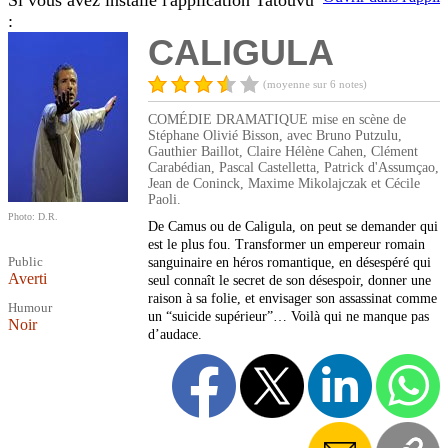
Si vous avez installé l'application Tatouvu
:
CALIGULA
(moyenne sur 6 notes)
COMÉDIE DRAMATIQUE mise en scène de
Stéphane Olivié Bisson, avec Bruno Putzulu,
Gauthier Baillot, Claire Hélène Cahen, Clément
Carabédian, Pascal Castelletta, Patrick d'Assumçao,
Jean de Coninck, Maxime Mikolajczak et Cécile
Paoli.
Photo: D.R.
De Camus ou de Caligula, on peut se demander qui
est le plus fou. Transformer un empereur romain
Public
sanguinaire en héros romantique, en désespéré qui
Averti
seul connaît le secret de son désespoir, donner une
raison à sa folie, et envisager son assassinat comme
Humour
un “suicide supérieur”… Voilà qui ne manque pas
Noir
d’audace.