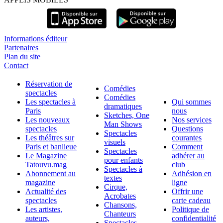
Informations éditeur
Partenaires
Plan du site
Contact
Réservation de
Comédies
spectacles
Comédies
Les spectacles à
Qui sommes
dramatiques
Paris
nous
Sketches, One
Les nouveaux
Nos services
Man Shows
spectacles
Questions
Spectacles
Les théâtres sur
courantes
visuels
Paris et banlieue
Comment
Spectacles
Le Magazine
adhérer au
pour enfants
Tatouvu.mag
club
Spectacles à
Abonnement au
Adhésion en
textes
magazine
ligne
Cirque,
Actualité des
Offrir une
Acrobates
spectacles
carte cadeau
Chansons,
Les artistes,
Politique de
Chanteurs
auteurs,
confidentialité
Spectacles