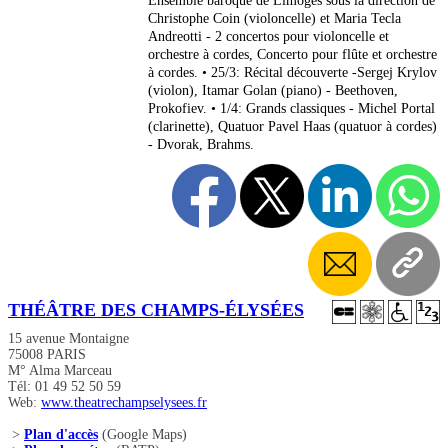
Ensemble baroque de Limoges sous la direction de
Christophe Coin (violoncelle) et Maria Tecla
Andreotti - 2 concertos pour violoncelle et
orchestre à cordes, Concerto pour flûte et orchestre
à cordes. • 25/3: Récital découverte -Sergej Krylov
(violon), Itamar Golan (piano) - Beethoven,
Prokofiev. • 1/4: Grands classiques - Michel Portal
(clarinette), Quatuor Pavel Haas (quatuor à cordes)
- Dvorak, Brahms.
THÉÂTRE DES CHAMPS-ÉLYSÉES
15 avenue Montaigne
75008 PARIS
M° Alma Marceau
Tél: 01 49 52 50 59
Web:
www.theatrechampselysees.fr
>
Plan d'accès
(Google Maps)