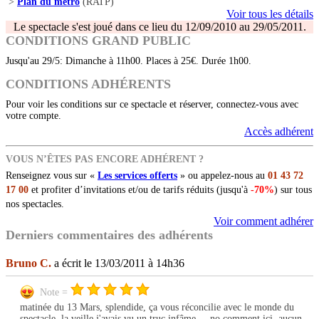
>
Plan du métro
(RATP)
Voir tous les détails
Le spectacle s'est joué dans ce lieu du 12/09/2010 au 29/05/2011.
CONDITIONS GRAND PUBLIC
Jusqu'au 29/5: Dimanche à 11h00. Places à 25€. Durée 1h00.
CONDITIONS ADHÉRENTS
Pour voir les conditions sur ce spectacle et réserver, connectez-vous avec
votre compte.
Accès adhérent
VOUS N’ÊTES PAS ENCORE ADHÉRENT ?
Renseignez vous sur «
Les services offerts
» ou appelez-nous au
01 43 72
17 00
et profiter d’invitations et/ou de tarifs réduits (jusqu'à
-70%
) sur tous
nos spectacles.
Voir comment adhérer
Derniers commentaires des adhérents
Bruno C.
a écrit le 13/03/2011 à 14h36
Note =
matinée du 13 Mars, splendide, ça vous réconcilie avec le monde du
spectacle, la veille j'avais vu un truc infâme ... no comment ici, aucun