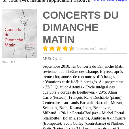
Si vous avez installé l'application Tatouvu
:
CONCERTS DU
DIMANCHE
MATIN
(moyenne sur 14 notes)
MUSIQUE
Photo: D.R.
Septembre 2010, les Concerts du Dimanche Matin
reviennent au Théâtre des Champs-Élysées, après
trente-cinq années de rencontres, d’échanges,
d’émotions et de fidélité partagés. Au programme:
• 22/5: Quatuor Artemis - Cycle intégral des
quatuors à cordes de Beethoven. • 29/5: Alain
Carré (lecteur), François-René Duchâble (piano) -
Centenaire Jean-Louis Barrault: Barrault, Mozart,
Schubert, Bach, Kosma, Ibert, Beethoven,
Milhaud. • 20/11: Portal/Côté jazz - Michel Portal
(clarinette), Bojan Z (piano), Ambrose Akinmusire
(trompette), Scott Colley (contrebasse) et Nasheet
Waits (batterie) • 27/11: Les quatre saisons et 2