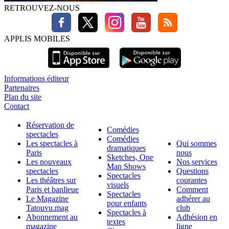
RETROUVEZ-NOUS
APPLIS MOBILES
Informations éditeur
Partenaires
Plan du site
Contact
Réservation de
Comédies
spectacles
Comédies
Les spectacles à
Qui sommes
dramatiques
Paris
nous
Sketches, One
Les nouveaux
Nos services
Man Shows
spectacles
Questions
Spectacles
Les théâtres sur
courantes
visuels
Paris et banlieue
Comment
Spectacles
Le Magazine
adhérer au
pour enfants
Tatouvu.mag
club
Spectacles à
Abonnement au
Adhésion en
textes
magazine
ligne