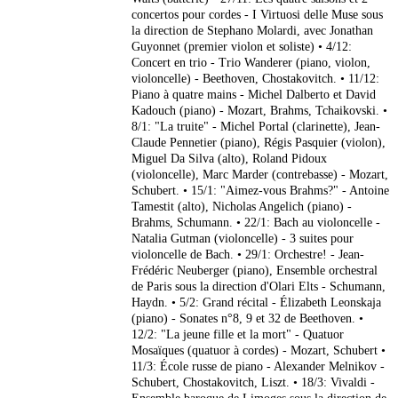
concertos pour cordes - I Virtuosi delle Muse sous
la direction de Stephano Molardi, avec Jonathan
Guyonnet (premier violon et soliste) • 4/12:
Concert en trio - Trio Wanderer (piano, violon,
violoncelle) - Beethoven, Chostakovitch. • 11/12:
Piano à quatre mains - Michel Dalberto et David
Kadouch (piano) - Mozart, Brahms, Tchaikovski. •
8/1: "La truite" - Michel Portal (clarinette), Jean-
Claude Pennetier (piano), Régis Pasquier (violon),
Miguel Da Silva (alto), Roland Pidoux
(violoncelle), Marc Marder (contrebasse) - Mozart,
Schubert. • 15/1: "Aimez-vous Brahms?" - Antoine
Tamestit (alto), Nicholas Angelich (piano) -
Brahms, Schumann. • 22/1: Bach au violoncelle -
Natalia Gutman (violoncelle) - 3 suites pour
violoncelle de Bach. • 29/1: Orchestre! - Jean-
Frédéric Neuberger (piano), Ensemble orchestral
de Paris sous la direction d'Olari Elts - Schumann,
Haydn. • 5/2: Grand récital - Élizabeth Leonskaja
(piano) - Sonates n°8, 9 et 32 de Beethoven. •
12/2: "La jeune fille et la mort" - Quatuor
Mosaïques (quatuor à cordes) - Mozart, Schubert •
11/3: École russe de piano - Alexander Melnikov -
Schubert, Chostakovitch, Liszt. • 18/3: Vivaldi -