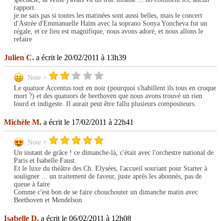
rapport.
je ne sais pas si toutes les matinées sont aussi belles, mais le concert
d'Astrée d'Emmanuelle Haïm avec la soprano Sonya Yoncheva fut un
régale, et ce lieu est magnifique, nous avons adoré, et nous allons le
refaire
Julien C.
a écrit le 20/02/2011 à 13h39
Note =
Le quatuor Accentus tout en noir (pourquoi s'habillent ils tous en croque
mort ?) et des quatuors de beethoven que nous avons trouvé un rien
lourd et indigeste. Il aurait peut être fallu plusieurs compositeurs.
Michèle M.
a écrit le 17/02/2011 à 22h41
Note =
Un instant de grâce ! ce dimanche-là, c'était avec l'orchestre national de
Paris et Isabelle Faust.
Et le luxe du théâtre des Ch. Elysées, l'accueil souriant pour Starter à
souligner ... un traitement de faveur, juste après les abonnés, pas de
queue à faire
Comme c'est bon de se faire chouchouter un dimanche matin avec
Beethoven et Mendelson
Isabelle D.
a écrit le 06/02/2011 à 12h08