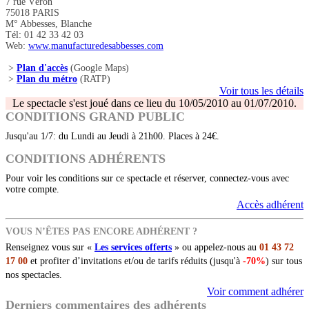
7 rue Véron
75018 PARIS
M° Abbesses, Blanche
Tél: 01 42 33 42 03
Web:
www.manufacturedesabbesses.com
>
Plan d'accès
(Google Maps)
>
Plan du métro
(RATP)
Voir tous les détails
Le spectacle s'est joué dans ce lieu du 10/05/2010 au 01/07/2010.
CONDITIONS GRAND PUBLIC
Jusqu'au 1/7: du Lundi au Jeudi à 21h00. Places à 24€.
CONDITIONS ADHÉRENTS
Pour voir les conditions sur ce spectacle et réserver, connectez-vous avec
votre compte.
Accès adhérent
VOUS N’ÊTES PAS ENCORE ADHÉRENT ?
Renseignez vous sur «
Les services offerts
» ou appelez-nous au
01 43 72
17 00
et profiter d’invitations et/ou de tarifs réduits (jusqu'à
-70%
) sur tous
nos spectacles.
Voir comment adhérer
Derniers commentaires des adhérents