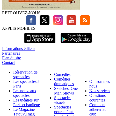
RETROUVEZ-NOUS
APPLIS MOBILES
Informations éditeur
Partenaires
Plan du site
Contact
Réservation de
Comédies
spectacles
Comédies
Les spectacles à
Qui sommes
dramatiques
Paris
nous
Sketches, One
Les nouveaux
Nos services
Man Shows
spectacles
Questions
Spectacles
Les théâtres sur
courantes
visuels
Paris et banlieue
Comment
Spectacles
Le Magazine
adhérer au
pour enfants
Tatouvu.mag
club