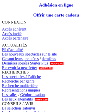
Adhésion en ligne
Offrir une carte cadeau
CONNEXION
Accès adhérent
Accès invité
Accès partenaire
ACTUALITÉS
Fil d'actualité
Les nouveaux spectacles sur le site
Ce sont leurs premières
/
dernières
Dernières soirées Starter Plus
NOUVEAU
Recevoir la newsletter
NOUVEAU
RECHERCHES
Les spectacles à l'affiche
Recherche par genre
Recherche multicritère
Représentations uniques
Les salles
/
Géolocalisation
Les lieux alternatifs
NOUVEAU
CONSEILS / AVIS
La sélection Tatouvu