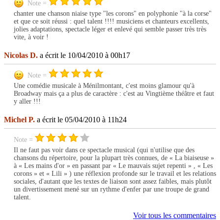
Note =
chanter une chanson niaise type "les corons" en polyphonie "à la corse"
et que ce soit réussi : quel talent !!!! musiciens et chanteurs excellents,
jolies adaptations, spectacle léger et enlevé qui semble passer très très
vite, à voir !
Nicolas D.
a écrit le 10/04/2010 à 00h17
Note =
Une comédie musicale à Ménilmontant, c'est moins glamour qu'à
Broadway mais ça a plus de caractère : c'est au Vingtième théâtre et faut
y aller !!!
Michel P.
a écrit le 05/04/2010 à 11h24
Note =
Il ne faut pas voir dans ce spectacle musical (qui n'utilise que des
chansons du répertoire, pour la plupart très connues, de « La biaiseuse »
à « Les mains d'or » en passant par « Le mauvais sujet repenti » , « Les
corons » et « Lili » ) une réflexion profonde sur le travail et les relations
sociales, d'autant que les textes de liaison sont assez faibles, mais plutôt
un divertissement mené sur un rythme d'enfer par une troupe de grand
talent.
Voir tous les commentaires