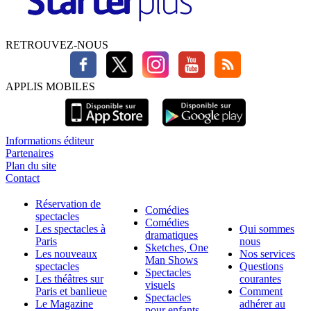
RETROUVEZ-NOUS
APPLIS MOBILES
Informations éditeur
Partenaires
Plan du site
Contact
Réservation de
Comédies
spectacles
Comédies
Les spectacles à
Qui sommes
dramatiques
Paris
nous
Sketches, One
Les nouveaux
Nos services
Man Shows
spectacles
Questions
Spectacles
Les théâtres sur
courantes
visuels
Paris et banlieue
Comment
Spectacles
Le Magazine
adhérer au
pour enfants