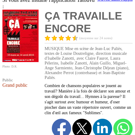
Si vous avez installé l'application Tatouvu
:
ÇA TRAVAILLE
ENCORE
(moyenne sur 24 notes)
MUSIQUE Mise en scène de Jean-Luc Paliès,
textes de Louise Doutreligne, direction musicale
d'Isabelle Zanotti, avec Claire Faurot, Laura
Pélerins, Isabelle Zanotti, Alain Guillo, Miguel-
Photo: D.R.
Ange Sarmiento, Jean-Christophe Déjean (piano),
Alexandre Perrot (contrebasse) et Jean-Baptiste
Paliès.
Public
Grand public
Combien de chansons populaires se jouent au
travail? Manière à la fois de déclarer son amour et
son dégoût du travail... Hymnes à la paresse? Il
s'agit surtout avec humour et humeur, d'oser
piocher dans un vaste répertoire ouvert, comme un
clin d'œil aux fameux "Sublimes".