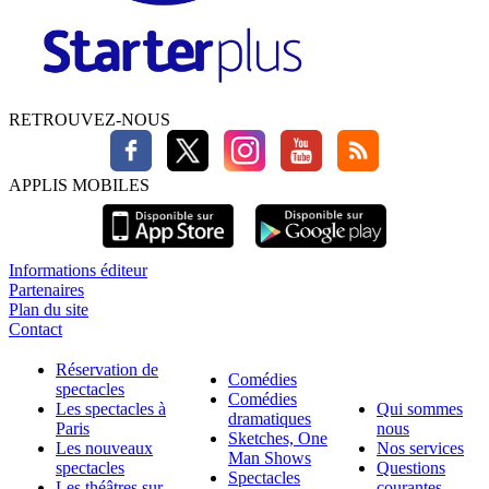
RETROUVEZ-NOUS
APPLIS MOBILES
Informations éditeur
Partenaires
Plan du site
Contact
Réservation de
Comédies
spectacles
Comédies
Les spectacles à
Qui sommes
dramatiques
Paris
nous
Sketches, One
Les nouveaux
Nos services
Man Shows
spectacles
Questions
Spectacles
Les théâtres sur
courantes