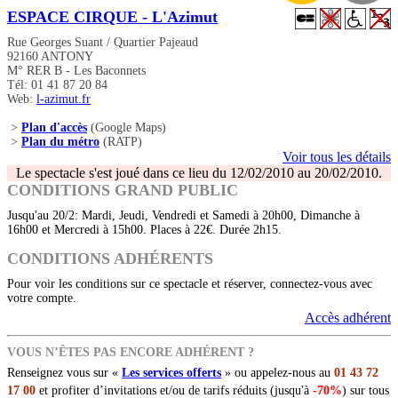
ESPACE CIRQUE - L'Azimut
Rue Georges Suant / Quartier Pajeaud
92160 ANTONY
M° RER B - Les Baconnets
Tél: 01 41 87 20 84
Web:
l-azimut.fr
>
Plan d'accès
(Google Maps)
>
Plan du métro
(RATP)
Voir tous les détails
Le spectacle s'est joué dans ce lieu du 12/02/2010 au 20/02/2010.
CONDITIONS GRAND PUBLIC
Jusqu'au 20/2: Mardi, Jeudi, Vendredi et Samedi à 20h00, Dimanche à
16h00 et Mercredi à 15h00. Places à 22€. Durée 2h15.
CONDITIONS ADHÉRENTS
Pour voir les conditions sur ce spectacle et réserver, connectez-vous avec
votre compte.
Accès adhérent
VOUS N’ÊTES PAS ENCORE ADHÉRENT ?
Renseignez vous sur «
Les services offerts
» ou appelez-nous au
01 43 72
17 00
et profiter d’invitations et/ou de tarifs réduits (jusqu'à
-70%
) sur tous