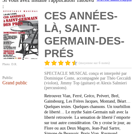
Si vous avez installé l'application Tatouvu
:
CES ANNÉES-
LÀ, SAINT-
GERMAIN-DES-
PRÉS
(moyenne sur 6 notes)
Photo: D.R.
SPECTACLE MUSICAL conçu et interprété par
Public
Dominique Conte, accompagnée par Théo Ceccaldi
Grand public
(violon), Jimmy Top (guitare) et Alexis Salmieri
(percussions).
Retrouvez Vian, Ferré, Gréco, Prévert, Brel,
Gainsbourg, Les Frères Jacques, Montand, Béart…
Quelques textes. Quelques chansons. Un tourbillon
de liberté… Le mythe Saint-Germain naît avec la
liberté retrouvée. La sensation de liberté l’emporte
sur tout autre considération. On y croise le jour, au
Flore ou aux Deux Magots, Jean-Paul Sartre,
Simone de Beauvoir, Boris Vian, Raymond