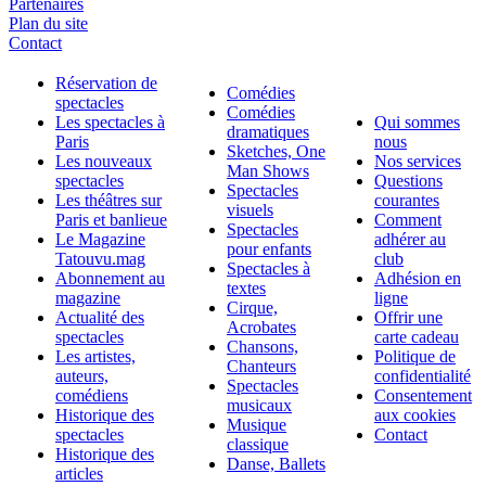
Partenaires
Plan du site
Contact
Réservation de
Comédies
spectacles
Comédies
Les spectacles à
Qui sommes
dramatiques
Paris
nous
Sketches, One
Les nouveaux
Nos services
Man Shows
spectacles
Questions
Spectacles
Les théâtres sur
courantes
visuels
Paris et banlieue
Comment
Spectacles
Le Magazine
adhérer au
pour enfants
Tatouvu.mag
club
Spectacles à
Abonnement au
Adhésion en
textes
magazine
ligne
Cirque,
Actualité des
Offrir une
Acrobates
spectacles
carte cadeau
Chansons,
Les artistes,
Politique de
Chanteurs
auteurs,
confidentialité
Spectacles
comédiens
Consentement
musicaux
Historique des
aux cookies
Musique
spectacles
Contact
classique
Historique des
Danse, Ballets
articles