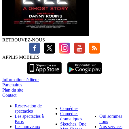
RETROUVEZ-NOUS
APPLIS MOBILES
Informations éditeur
Partenaires
Plan du site
Contact
Réservation de
Comédies
spectacles
Comédies
Les spectacles à
Qui sommes
dramatiques
Paris
nous
Sketches, One
Les nouveaux
Nos services