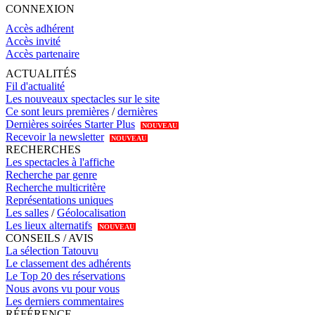
CONNEXION
Accès adhérent
Accès invité
Accès partenaire
ACTUALITÉS
Fil d'actualité
Les nouveaux spectacles sur le site
Ce sont leurs premières
/
dernières
Dernières soirées Starter Plus
NOUVEAU
Recevoir la newsletter
NOUVEAU
RECHERCHES
Les spectacles à l'affiche
Recherche par genre
Recherche multicritère
Représentations uniques
Les salles
/
Géolocalisation
Les lieux alternatifs
NOUVEAU
CONSEILS / AVIS
La sélection Tatouvu
Le classement des adhérents
Le Top 20 des réservations
Nous avons vu pour vous
Les derniers commentaires
RÉFÉRENCE