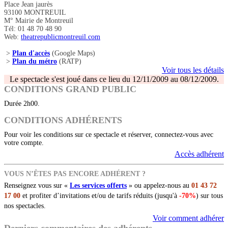
Place Jean jaurès
93100 MONTREUIL
M° Mairie de Montreuil
Tél: 01 48 70 48 90
Web:
theatrepublicmontreuil.com
>
Plan d'accès
(Google Maps)
>
Plan du métro
(RATP)
Voir tous les détails
Le spectacle s'est joué dans ce lieu du 12/11/2009 au 08/12/2009.
CONDITIONS GRAND PUBLIC
Durée 2h00.
CONDITIONS ADHÉRENTS
Pour voir les conditions sur ce spectacle et réserver, connectez-vous avec
votre compte.
Accès adhérent
VOUS N’ÊTES PAS ENCORE ADHÉRENT ?
Renseignez vous sur «
Les services offerts
» ou appelez-nous au
01 43 72
17 00
et profiter d’invitations et/ou de tarifs réduits (jusqu'à
-70%
) sur tous
nos spectacles.
Voir comment adhérer