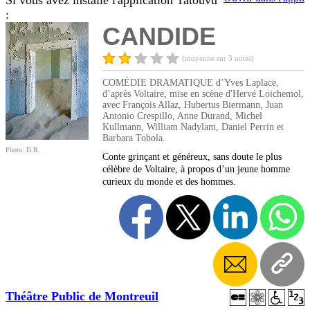
Si vous avez installé l'application Tatouvu
:
CANDIDE
(moyenne sur 3 notes)
COMÉDIE DRAMATIQUE d’Yves Laplace,
d’après Voltaire, mise en scène d'Hervé Loichemol,
avec François Allaz, Hubertus Biermann, Juan
Antonio Crespillo, Anne Durand, Michel
Kullmann, William Nadylam, Daniel Perrin et
Barbara Tobola.
Photo: D.R.
Conte grinçant et généreux, sans doute le plus
célèbre de Voltaire, à propos d’un jeune homme
curieux du monde et des hommes.
Théâtre Public de Montreuil