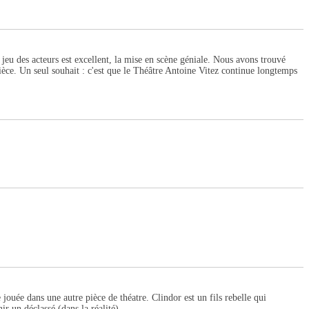
eu des acteurs est excellent, la mise en scène géniale. Nous avons trouvé
ièce. Un seul souhait : c'est que le Théâtre Antoine Vitez continue longtemps
 jouée dans une autre pièce de théatre. Clindor est un fils rebelle qui
ir un déclassé (dans la réalité).