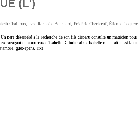
E (L')
abeth Chailloux, avec Raphaële Bouchard, Frédéric Cherbœuf, Étienne Coquere
n père désespéré à la recherche de son fils disparu consulte un magicien pour r
extravagant et amoureux d’Isabelle. Clindor aime Isabelle mais fait aussi la cou
atamore, guet-apens, rixe.