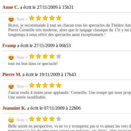
Anne C.
a écrit le 27/11/2009 à 15h31
Note =
Bravo, je recommande à tout un chacun tous les spectacles du Théâtre Antoi
Pierre Corneille très moderne, alors que le langage classique du 17e y est
longtemps à nous offrir des spectacles aussi exceptionnels !
Framp
a écrit le 27/11/2009 à 06h53
Note =
tout est bon dans ce spectacle!
Pierre M.
a écrit le 19/11/2009 à 17h43
Note =
J'aurai voulu 4 mains pour applaudir: Corneille, Une troupe qui nous prop
Une soirée inoubliable.
Jeannine K.
a écrit le 07/11/2009 à 22h06
Note =
Belle soirée en perspective, vs ne vs y tromperez pas si vs aimez les vers d
transgresse la loi du père pour suivre ses pulsions, ses désirs, aller jusqu'