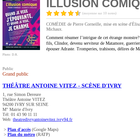
ILLUSION COMIQU
(moyenne sur 10 notes)
COMÉDIE de Pierre Corneille, mise en scène d'Élis
Michaux.
Comment résumer l’intrigue de cet étrange monstre? U
fils, Clindor, devenu serviteur de Matamore, guerrier 
épouser Adraste. Tromperies, trahisons, délires de M
Photo: D.R.
Public
Grand public
THÉÂTRE ANTOINE VITEZ - SCÈNE D'IVRY
1, rue Simon Dereure
Théâtre Antoine VITEZ
94200 IVRY SUR SEINE
M° Mairie d'Ivry
Tél: 01 43 90 11 11
Web:
theatredivryantoinevitez.ivry94.fr
>
Plan d'accès
(Google Maps)
>
Plan du métro
(RATP)