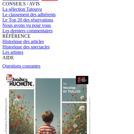
CONSEILS / AVIS
La sélection Tatouvu
Le classement des adhérents
Le Top 20 des réservations
Nous avons vu pour vous
Les derniers commentaires
RÉFÉRENCE
Historique des articles
Historique des spectacles
Les artistes
AIDE
Questions courantes