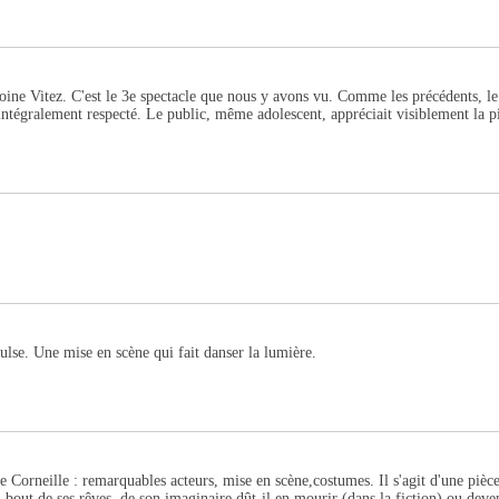
ne Vitez. C'est le 3e spectacle que nous y avons vu. Comme les précédents, le j
 intégralement respecté. Le public, même adolescent, appréciait visiblement la p
ulse. Une mise en scène qui fait danser la lumière.
e Corneille : remarquables acteurs, mise en scène,costumes. Il s'agit d'une pièce
au bout de ses rêves, de son imaginaire dût-il en mourir (dans la fiction) ou deven