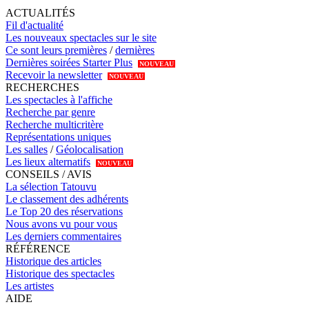
ACTUALITÉS
Fil d'actualité
Les nouveaux spectacles sur le site
Ce sont leurs premières
/
dernières
Dernières soirées Starter Plus
NOUVEAU
Recevoir la newsletter
NOUVEAU
RECHERCHES
Les spectacles à l'affiche
Recherche par genre
Recherche multicritère
Représentations uniques
Les salles
/
Géolocalisation
Les lieux alternatifs
NOUVEAU
CONSEILS / AVIS
La sélection Tatouvu
Le classement des adhérents
Le Top 20 des réservations
Nous avons vu pour vous
Les derniers commentaires
RÉFÉRENCE
Historique des articles
Historique des spectacles
Les artistes
AIDE