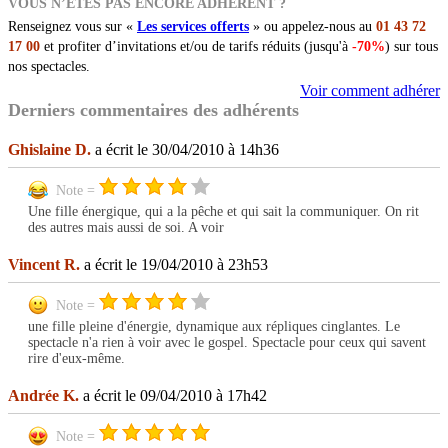
VOUS N’ÊTES PAS ENCORE ADHÉRENT ?
Renseignez vous sur «
Les services offerts
» ou appelez-nous au
01 43 72
17 00
et profiter d’invitations et/ou de tarifs réduits (jusqu'à
-70%
) sur tous
nos spectacles.
Voir comment adhérer
Derniers commentaires des adhérents
Ghislaine D.
a écrit le 30/04/2010 à 14h36
Note =
Une fille énergique, qui a la pêche et qui sait la communiquer. On rit
des autres mais aussi de soi. A voir
Vincent R.
a écrit le 19/04/2010 à 23h53
Note =
une fille pleine d'énergie, dynamique aux répliques cinglantes. Le
spectacle n'a rien à voir avec le gospel. Spectacle pour ceux qui savent
rire d'eux-même.
Andrée K.
a écrit le 09/04/2010 à 17h42
Note =