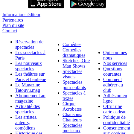
Informations éditeur
Partenaires
Plan du site
Contact
Réservation de
Comédies
spectacles
Comédies
Les spectacles à
Qui sommes
dramatiques
Paris
nous
Sketches, One
Les nouveaux
Nos services
Man Shows
spectacles
Questions
Spectacles
Les théâtres sur
courantes
visuels
Paris et banlieue
Comment
Spectacles
Le Magazine
adhérer au
pour enfants
Tatouvu.mag
club
Spectacles à
Abonnement au
Adhésion en
textes
magazine
ligne
Cirque,
Actualité des
Offrir une
Acrobates
spectacles
carte cadeau
Chansons,
Les artistes,
Politique de
Chanteurs
auteurs,
confidentialité
Spectacles
comédiens
Consentement
musicaux
Historique des
aux cookies