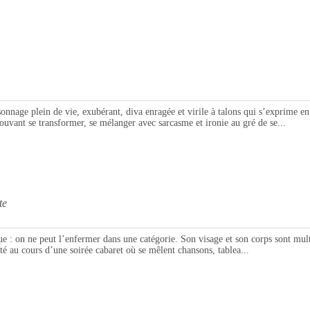
e plein de vie, exubérant, diva enragée et virile à talons qui s’exprime en cha
uvant se transformer, se mélanger avec sarcasme et ironie au gré de se...
te
n ne peut l’enfermer dans une catégorie. Son visage et son corps sont multip
é au cours d’une soirée cabaret où se mêlent chansons, tablea...