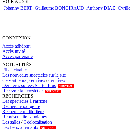
VOIR AUSSI
Johanny BERT
Guillaume BONGIRAUD
Anthony DIAZ
Cyril
CONNEXION
Accès adhérent
Accès invité
Accès partenaire
ACTUALITÉS
Fil d'actualité
Les nouveaux spectacles sur le site
Ce sont leurs premières
/
dernières
Dernières soirées Starter Plus
NOUVEAU
Recevoir la newsletter
NOUVEAU
RECHERCHES
Les spectacles à l'affiche
Recherche par genre
Recherche multicritère
Représentations uniques
Les salles
/
Géolocalisation
Les lieux alternatifs
NOUVEAU