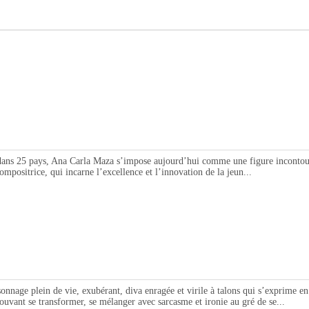
5 pays, Ana Carla Maza s’impose aujourd’hui comme une figure incontournab
compositrice, qui incarne l’excellence et l’innovation de la jeun...
e plein de vie, exubérant, diva enragée et virile à talons qui s’exprime en cha
uvant se transformer, se mélanger avec sarcasme et ironie au gré de se...