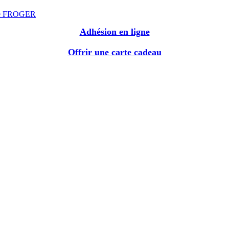
le FROGER
Adhésion en ligne
Offrir une carte cadeau