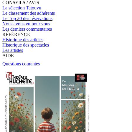
CONSEILS / AVIS
La sélection Tatouvu
Le classement des adhérents
Le Top 20 des réservations
Nous avons vu pour vous
Les derniers commentaires
RÉFÉRENCE
Historique des articles
Historique des spectacles
Les artistes
AIDE
Questions courantes