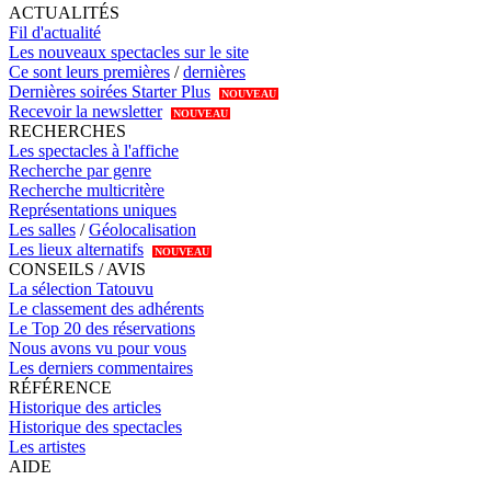
ACTUALITÉS
Fil d'actualité
Les nouveaux spectacles sur le site
Ce sont leurs premières
/
dernières
Dernières soirées Starter Plus
NOUVEAU
Recevoir la newsletter
NOUVEAU
RECHERCHES
Les spectacles à l'affiche
Recherche par genre
Recherche multicritère
Représentations uniques
Les salles
/
Géolocalisation
Les lieux alternatifs
NOUVEAU
CONSEILS / AVIS
La sélection Tatouvu
Le classement des adhérents
Le Top 20 des réservations
Nous avons vu pour vous
Les derniers commentaires
RÉFÉRENCE
Historique des articles
Historique des spectacles
Les artistes
AIDE