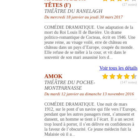
TÊTES (l')
(27 notes)
THÉÂTRE DU RANELAGH
Du mercredi 18 janvier au jeudi 30 mars 2017
COMÉDIE DRAMATIQUE. Une adaptation de la
mort du Roi Louis II de Bavière. Un drame
politico-romantique de Cocteau, écrit en 1946. Une
jeune reine, au visage voilé, erre de château en
château dans un pays d’Europe, coupée du monde.
Elle refuse de se mêler à la cour, et vit dans le
souvenir de son mari assassiné lors d...
Voir tous les détails
AMOK
THÉÂTRE DU POCHE-
(147 notes)
MONTPARNASSE
Du mardi 12 janvier au dimanche 13 novembre 2016
COMÉDIE DRAMATIQUE. Une nuit de mars
1912, sur le pont d’un navire qui file vers l’Europe,
pendant que les autres passagers rient, s’amusent et
dansent, un homme se tient à l’écart. Il a un secret
trop lourd à porter, il s’en délivre en confidences à
la faveur de l’obscurité. Ce jeune médecin fuit la
Malaisie où il a...