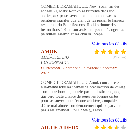
COMÉDIE DRAMATIQUE. New-York, fin des
années 50, Mark Rothko se retrouve dans son
atelier, aux prises avec la commande de vastes
peintures murales que vient de lui passer le fameux
restaurant du Four Seasons. Rothko donne des
instructions à Ken, son assistant, pour mélanger les
peintures, assembler les châssis, prépa...
Voir tous les détails
AMOK
THÉÂTRE DU
(19 notes)
LUCERNAIRE
Du mercredi 11 octobre au dimanche 3 décembre
2017
COMÉDIE DRAMATIQUE. Amok concentre en
elle-même tous les thèmes de prédilection de Zweig
: un jeune homme, appelé par un destin tragique,
qui perd toute chance de jouer les bonnes cartes
pour se sauver ; une femme adultère, coupable
d'être mal aimée ; un dénouement qui ne parvient
pas à les amender. Pour Zweig, l'amo...
Voir tous les détails
AIGLE À DEUX