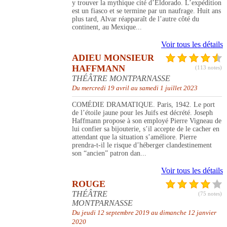
y trouver la mythique cité d’Eldorado. L’expédition
est un fiasco et se termine par un naufrage. Huit ans
plus tard, Alvar réapparaît de l’autre côté du
continent, au Mexique...
Voir tous les détails
ADIEU MONSIEUR
HAFFMANN
(113 notes)
THÉÂTRE MONTPARNASSE
Du mercredi 19 avril au samedi 1 juillet 2023
COMÉDIE DRAMATIQUE. Paris, 1942. Le port
de l’étoile jaune pour les Juifs est décrété. Joseph
Haffmann propose à son employé Pierre Vigneau de
lui confier sa bijouterie, s’il accepte de le cacher en
attendant que la situation s’améliore. Pierre
prendra-t-il le risque d’héberger clandestinement
son “ancien” patron dan...
Voir tous les détails
ROUGE
THÉÂTRE
(75 notes)
MONTPARNASSE
Du jeudi 12 septembre 2019 au dimanche 12 janvier
2020