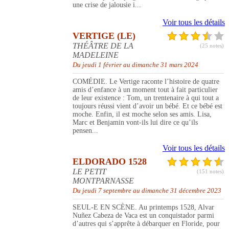
une crise de jalousie i...
Voir tous les détails
VERTIGE (LE)
THÉÂTRE DE LA
(25 notes)
MADELEINE
Du jeudi 1 février au dimanche 31 mars 2024
COMÉDIE. Le Vertige raconte l’histoire de quatre
amis d’enfance à un moment tout à fait particulier
de leur existence : Tom, un trentenaire à qui tout a
toujours réussi vient d’avoir un bébé. Et ce bébé est
moche. Enfin, il est moche selon ses amis. Lisa,
Marc et Benjamin vont-ils lui dire ce qu’ils
pensen...
Voir tous les détails
ELDORADO 1528
LE PETIT
(151 notes)
MONTPARNASSE
Du jeudi 7 septembre au dimanche 31 décembre 2023
SEUL-E EN SCÈNE. Au printemps 1528, Alvar
Nuñez Cabeza de Vaca est un conquistador parmi
d’autres qui s’apprête à débarquer en Floride, pour