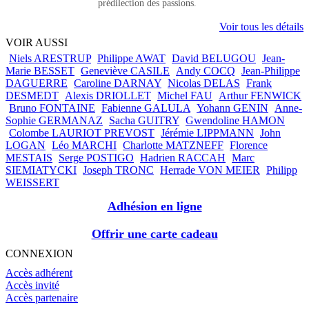
prédilection des passions.
Voir tous les détails
VOIR AUSSI
Niels ARESTRUP
Philippe AWAT
David BELUGOU
Jean-
Marie BESSET
Geneviève CASILE
Andy COCQ
Jean-Philippe
DAGUERRE
Caroline DARNAY
Nicolas DELAS
Frank
DESMEDT
Alexis DRIOLLET
Michel FAU
Arthur FENWICK
Bruno FONTAINE
Fabienne GALULA
Yohann GENIN
Anne-
Sophie GERMANAZ
Sacha GUITRY
Gwendoline HAMON
Colombe LAURIOT PREVOST
Jérémie LIPPMANN
John
LOGAN
Léo MARCHI
Charlotte MATZNEFF
Florence
MESTAIS
Serge POSTIGO
Hadrien RACCAH
Marc
SIEMIATYCKI
Joseph TRONC
Herrade VON MEIER
Philipp
WEISSERT
Adhésion en ligne
Offrir une carte cadeau
CONNEXION
Accès adhérent
Accès invité
Accès partenaire