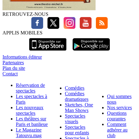
RETROUVEZ-NOUS
APPLIS MOBILES
Informations éditeur
Partenaires
Plan du site
Contact
Réservation de
Comédies
spectacles
Comédies
Les spectacles à
Qui sommes
dramatiques
Paris
nous
Sketches, One
Les nouveaux
Nos services
Man Shows
spectacles
Questions
Spectacles
Les théâtres sur
courantes
visuels
Paris et banlieue
Comment
Spectacles
Le Magazine
adhérer au
pour enfants
Tatouvu.mag
club
Spectacles à