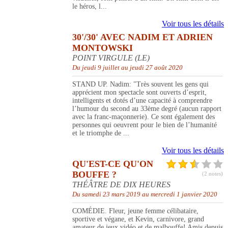
le héros, l...
Voir tous les détails
30'/30' AVEC NADIM ET ADRIEN
MONTOWSKI
POINT VIRGULE (LE)
Du jeudi 9 juillet au jeudi 27 août 2020
STAND UP. Nadim: "Très souvent les gens qui
apprécient mon spectacle sont ouverts d’esprit,
intelligents et dotés d’une capacité à comprendre
l’humour du second au 33ème degré (aucun rapport
avec la franc-maçonnerie). Ce sont également des
personnes qui oeuvrent pour le bien de l’humanité
et le triomphe de ...
Voir tous les détails
QU'EST-CE QU'ON
BOUFFE ?
(2 notes)
THÉÂTRE DE DIX HEURES
Du samedi 23 mars 2019 au mercredi 1 janvier 2020
COMÉDIE. Fleur, jeune femme célibataire,
sportive et végane, et Kevin, carnivore, grand
amateur de jeux vidéo et de malbouffe! Amis depuis