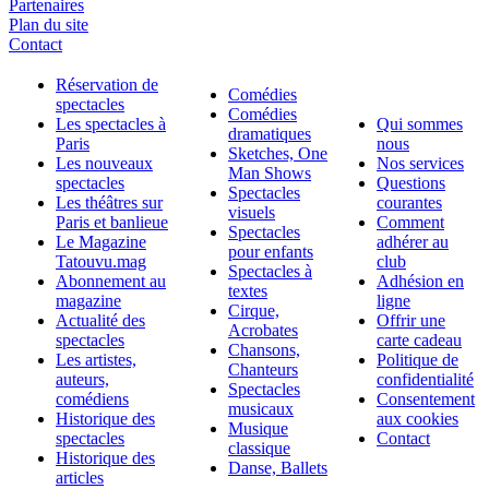
Partenaires
Plan du site
Contact
Réservation de
Comédies
spectacles
Comédies
Les spectacles à
Qui sommes
dramatiques
Paris
nous
Sketches, One
Les nouveaux
Nos services
Man Shows
spectacles
Questions
Spectacles
Les théâtres sur
courantes
visuels
Paris et banlieue
Comment
Spectacles
Le Magazine
adhérer au
pour enfants
Tatouvu.mag
club
Spectacles à
Abonnement au
Adhésion en
textes
magazine
ligne
Cirque,
Actualité des
Offrir une
Acrobates
spectacles
carte cadeau
Chansons,
Les artistes,
Politique de
Chanteurs
auteurs,
confidentialité
Spectacles
comédiens
Consentement
musicaux
Historique des
aux cookies
Musique
spectacles
Contact
classique
Historique des
Danse, Ballets
articles