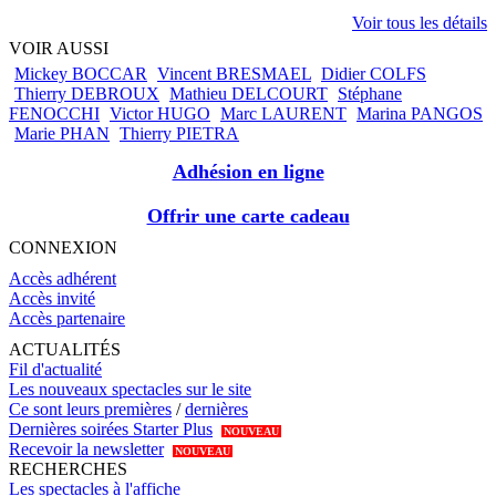
Voir tous les détails
VOIR AUSSI
Mickey BOCCAR
Vincent BRESMAEL
Didier COLFS
Thierry DEBROUX
Mathieu DELCOURT
Stéphane
FENOCCHI
Victor HUGO
Marc LAURENT
Marina PANGOS
Marie PHAN
Thierry PIETRA
Adhésion en ligne
Offrir une carte cadeau
CONNEXION
Accès adhérent
Accès invité
Accès partenaire
ACTUALITÉS
Fil d'actualité
Les nouveaux spectacles sur le site
Ce sont leurs premières
/
dernières
Dernières soirées Starter Plus
NOUVEAU
Recevoir la newsletter
NOUVEAU
RECHERCHES
Les spectacles à l'affiche