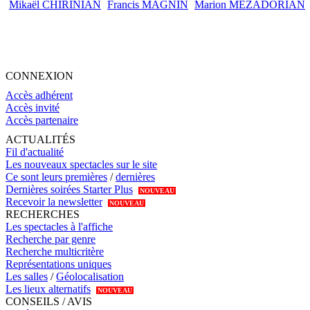
Mikaël CHIRINIAN
Francis MAGNIN
Marion MEZADORIAN
CONNEXION
Accès adhérent
Accès invité
Accès partenaire
ACTUALITÉS
Fil d'actualité
Les nouveaux spectacles sur le site
Ce sont leurs premières
/
dernières
Dernières soirées Starter Plus
NOUVEAU
Recevoir la newsletter
NOUVEAU
RECHERCHES
Les spectacles à l'affiche
Recherche par genre
Recherche multicritère
Représentations uniques
Les salles
/
Géolocalisation
Les lieux alternatifs
NOUVEAU
CONSEILS / AVIS