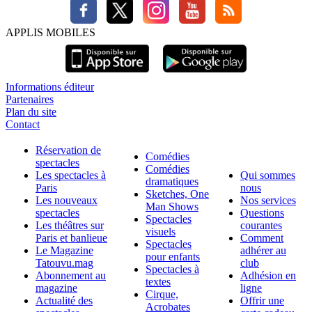
APPLIS MOBILES
Informations éditeur
Partenaires
Plan du site
Contact
Réservation de
Comédies
spectacles
Comédies
Les spectacles à
Qui sommes
dramatiques
Paris
nous
Sketches, One
Les nouveaux
Nos services
Man Shows
spectacles
Questions
Spectacles
Les théâtres sur
courantes
visuels
Paris et banlieue
Comment
Spectacles
Le Magazine
adhérer au
pour enfants
Tatouvu.mag
club
Spectacles à
Abonnement au
Adhésion en
textes
magazine
ligne
Cirque,
Actualité des
Offrir une
Acrobates