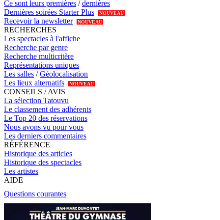
Ce sont leurs premières
/
dernières
Dernières soirées Starter Plus
NOUVEAU
Recevoir la newsletter
NOUVEAU
RECHERCHES
Les spectacles à l'affiche
Recherche par genre
Recherche multicritère
Représentations uniques
Les salles
/
Géolocalisation
Les lieux alternatifs
NOUVEAU
CONSEILS / AVIS
La sélection Tatouvu
Le classement des adhérents
Le Top 20 des réservations
Nous avons vu pour vous
Les derniers commentaires
RÉFÉRENCE
Historique des articles
Historique des spectacles
Les artistes
AIDE
Questions courantes