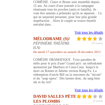
COMÉDIE. Claire et Bruno sont ensemble depuis
12 ans. Au cours d'une journée à la campagne
réunissant tous les proches (amis et famille), ils
vont être amenés à prétendre qu'ils se séparent... Ce
qui ne surprend personne, pour leur plus grande
stupéfaction... Alors le couple se trouve bientôt
entraîné dans...
Voir tous les détails
MÉLODRAME (S)!
PÉPINIÈRE THÉÂTRE
(33 notes)
(LA)
Du mardi 17 septembre au samedi 28 décembre 2013
COMÉDIE DRAMATIQUE. Trois parodies de
mélo pour le prix d'une! Grand prix: un mélodrame
sponsorisé par Marltoro et Cona-Cona. Jusqu'à la
mort ou Romeo et Juliette version Kung-Fu. La
rédemption d'oncle Bill ou la rencontre du "sitcom"
et du "soap opera". Des larmes donc, du sang bien
sûr et du rire!
Voir tous les détails
DAVID SALLES PÈTE
LES PLOMBS
(5 notes)