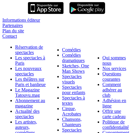
Informations éditeur
Partenaires
Plan du site
Contact
Réservation de
Comédies
spectacles
Comédies
Les spectacles à
Qui sommes
dramatiques
Paris
nous
Sketches, One
Les nouveaux
Nos services
Man Shows
spectacles
Questions
Spectacles
Les théâtres sur
courantes
visuels
Paris et banlieue
Comment
Spectacles
Le Magazine
adhérer au
pour enfants
Tatouvu.mag
club
Spectacles à
Abonnement au
Adhésion en
textes
magazine
ligne
Cirque,
Actualité des
Offrir une
Acrobates
spectacles
carte cadeau
Chansons,
Les artistes,
Politique de
Chanteurs
auteurs,
confidentialité
Spectacles
comédiens
Consentement