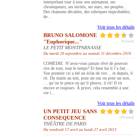
interprétant tour à tour son animateur, ses
chroniqueurs, ses invités, ses stars, ses peoples…
Des chansons décalées, des rubriques improbables,
de...
Voir tous les détails
BRUNO SALOMONE
"Euphorique..."
(6 notes)
LE PETIT MONTPARNASSE
Du mardi 20 septembre au samedi 31 décembre 2016
COMÉDIE. N’avez-vous jamais rêvé de pouvoir
rire de tout, tout le temps? Et bien lui il l’a fait…
Son premier cri a été un éclat de rire… et depuis, il
rit. Du matin au soir, pour un oui ou pour un non,
… qu’on le pince ou qu’il pleuve, il rit! Il rit
encore et toujours. À priori, cela ressemble à une
vie i...
Voir tous les détails
UN PETIT JEU SANS
CONSEQUENCE
(18 notes)
THÉÂTRE DE PARIS
Du vendredi 17 avril au lundi 27 avril 2015