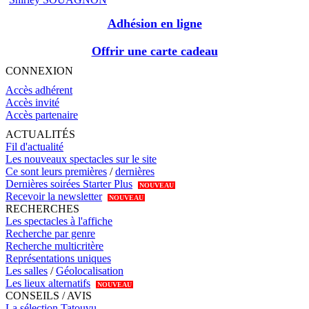
Adhésion en ligne
Offrir une carte cadeau
CONNEXION
Accès adhérent
Accès invité
Accès partenaire
ACTUALITÉS
Fil d'actualité
Les nouveaux spectacles sur le site
Ce sont leurs premières
/
dernières
Dernières soirées Starter Plus
NOUVEAU
Recevoir la newsletter
NOUVEAU
RECHERCHES
Les spectacles à l'affiche
Recherche par genre
Recherche multicritère
Représentations uniques
Les salles
/
Géolocalisation
Les lieux alternatifs
NOUVEAU
CONSEILS / AVIS
La sélection Tatouvu