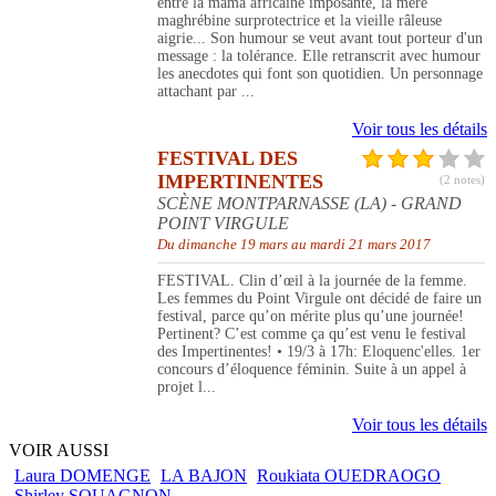
entre la mama africaine imposante, la mère
maghrébine surprotectrice et la vieille râleuse
aigrie... Son humour se veut avant tout porteur d'un
message : la tolérance. Elle retranscrit avec humour
les anecdotes qui font son quotidien. Un personnage
attachant par ...
Voir tous les détails
FESTIVAL DES
IMPERTINENTES
(2 notes)
SCÈNE MONTPARNASSE (LA) - GRAND
POINT VIRGULE
Du dimanche 19 mars au mardi 21 mars 2017
FESTIVAL. Clin d’œil à la journée de la femme.
Les femmes du Point Virgule ont décidé de faire un
festival, parce qu’on mérite plus qu’une journée!
Pertinent? C’est comme ça qu’est venu le festival
des Impertinentes! • 19/3 à 17h: Eloquenc'elles. 1er
concours d’éloquence féminin. Suite à un appel à
projet l...
Voir tous les détails
VOIR AUSSI
Laura DOMENGE
LA BAJON
Roukiata OUEDRAOGO
Shirley SOUAGNON