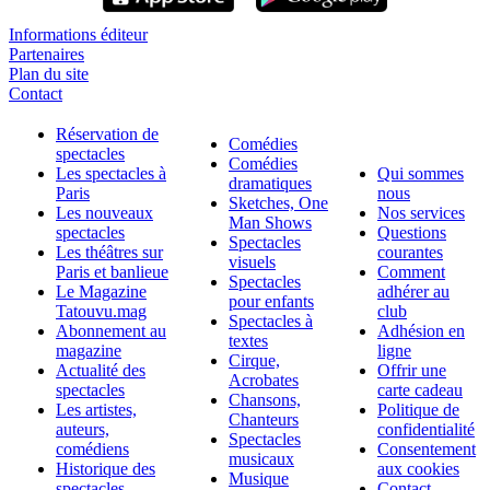
Informations éditeur
Partenaires
Plan du site
Contact
Réservation de
Comédies
spectacles
Comédies
Les spectacles à
Qui sommes
dramatiques
Paris
nous
Sketches, One
Les nouveaux
Nos services
Man Shows
spectacles
Questions
Spectacles
Les théâtres sur
courantes
visuels
Paris et banlieue
Comment
Spectacles
Le Magazine
adhérer au
pour enfants
Tatouvu.mag
club
Spectacles à
Abonnement au
Adhésion en
textes
magazine
ligne
Cirque,
Actualité des
Offrir une
Acrobates
spectacles
carte cadeau
Chansons,
Les artistes,
Politique de
Chanteurs
auteurs,
confidentialité
Spectacles
comédiens
Consentement
musicaux
Historique des
aux cookies
Musique
spectacles
Contact