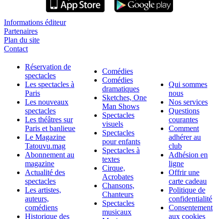
Informations éditeur
Partenaires
Plan du site
Contact
Réservation de
Comédies
spectacles
Comédies
Les spectacles à
Qui sommes
dramatiques
Paris
nous
Sketches, One
Les nouveaux
Nos services
Man Shows
spectacles
Questions
Spectacles
Les théâtres sur
courantes
visuels
Paris et banlieue
Comment
Spectacles
Le Magazine
adhérer au
pour enfants
Tatouvu.mag
club
Spectacles à
Abonnement au
Adhésion en
textes
magazine
ligne
Cirque,
Actualité des
Offrir une
Acrobates
spectacles
carte cadeau
Chansons,
Les artistes,
Politique de
Chanteurs
auteurs,
confidentialité
Spectacles
comédiens
Consentement
musicaux
Historique des
aux cookies