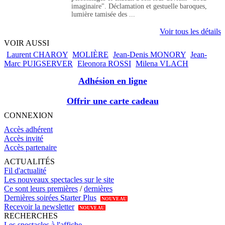
imaginaire". Déclamation et gestuelle baroques,
lumière tamisée des ...
Voir tous les détails
VOIR AUSSI
Laurent CHAROY
MOLIÈRE
Jean-Denis MONORY
Jean-
Marc PUIGSERVER
Eleonora ROSSI
Milena VLACH
Adhésion en ligne
Offrir une carte cadeau
CONNEXION
Accès adhérent
Accès invité
Accès partenaire
ACTUALITÉS
Fil d'actualité
Les nouveaux spectacles sur le site
Ce sont leurs premières
/
dernières
Dernières soirées Starter Plus
NOUVEAU
Recevoir la newsletter
NOUVEAU
RECHERCHES
Les spectacles à l'affiche