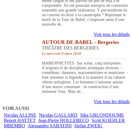
même langue et ont parfois un peu de mal à se
comprendre. Ils ont pourtant entrepris de construire
ensemble une grande réalisation. Y parviendront-ils
ou courent-ils droit à la catastrophe ? Reprenant le
motif de la Tour de Babel, s’inspirant aussi d’une
nouvelle de...
Voir tous les détails
AUTOUR DE BABEL - Bergeries
THÉÂTRE DES BERGERIES
Le mercredi 4 mars 2020
MARIONNETTES. Sur scène, cinq interprètes
d’origines et de disciplines artistiques diverses −
comédiens, danseurs, marionnettistes et musiciens −
font résonner la légende à la manière d’un cabaret
céleste polyglotte. Les hommes s’unissent autour
d’une œuvre commune : la construction d’une
immense Tour. Mais de ...
Voir tous les détails
VOIR AUSSI
Nicolas ALLINE
Nicolas GALLARD
Sika GBLONDOUME
Benoit HATTET
Jean-Pierre HOLLEBECQ
Scott KOEHLER
MBEMBO
Alessandro SABATINI
Stefan ZWEIG