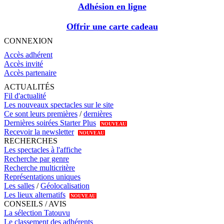
Adhésion en ligne
Offrir une carte cadeau
CONNEXION
Accès adhérent
Accès invité
Accès partenaire
ACTUALITÉS
Fil d'actualité
Les nouveaux spectacles sur le site
Ce sont leurs premières
/
dernières
Dernières soirées Starter Plus
NOUVEAU
Recevoir la newsletter
NOUVEAU
RECHERCHES
Les spectacles à l'affiche
Recherche par genre
Recherche multicritère
Représentations uniques
Les salles
/
Géolocalisation
Les lieux alternatifs
NOUVEAU
CONSEILS / AVIS
La sélection Tatouvu
Le classement des adhérents