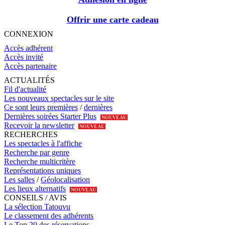
Offrir une carte cadeau
CONNEXION
Accès adhérent
Accès invité
Accès partenaire
ACTUALITÉS
Fil d'actualité
Les nouveaux spectacles sur le site
Ce sont leurs premières
/
dernières
Dernières soirées Starter Plus
NOUVEAU
Recevoir la newsletter
NOUVEAU
RECHERCHES
Les spectacles à l'affiche
Recherche par genre
Recherche multicritère
Représentations uniques
Les salles
/
Géolocalisation
Les lieux alternatifs
NOUVEAU
CONSEILS / AVIS
La sélection Tatouvu
Le classement des adhérents
Le Top 20 des réservations