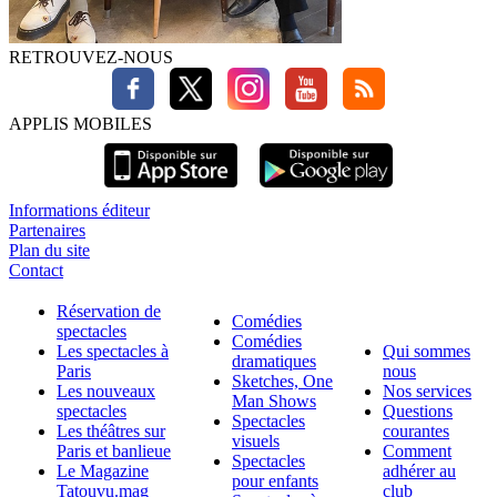
RETROUVEZ-NOUS
APPLIS MOBILES
Informations éditeur
Partenaires
Plan du site
Contact
Réservation de
Comédies
spectacles
Comédies
Les spectacles à
Qui sommes
dramatiques
Paris
nous
Sketches, One
Les nouveaux
Nos services
Man Shows
spectacles
Questions
Spectacles
Les théâtres sur
courantes
visuels
Paris et banlieue
Comment
Spectacles
Le Magazine
adhérer au
pour enfants
Tatouvu.mag
club