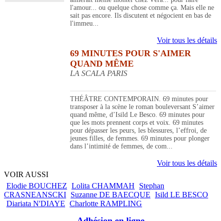
l'amour... ou quelque chose comme ça. Mais elle ne
sait pas encore. Ils discutent et négocient en bas de
l'immeu...
Voir tous les détails
69 MINUTES POUR S'AIMER
QUAND MÊME
LA SCALA PARIS
THÉÂTRE CONTEMPORAIN. 69 minutes pour
transposer à la scène le roman bouleversant S’aimer
quand même, d’Isild Le Besco. 69 minutes pour
que les mots prennent corps et voix. 69 minutes
pour dépasser les peurs, les blessures, l’effroi, de
jeunes filles, de femmes. 69 minutes pour plonger
dans l’intimité de femmes, de com...
Voir tous les détails
VOIR AUSSI
Elodie BOUCHEZ
Lolita CHAMMAH
Stephan
CRASNEANSCKI
Suzanne DE BAECQUE
Isild LE BESCO
Diariata N'DIAYE
Charlotte RAMPLING
Adhésion en ligne