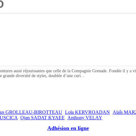
O
ntures aussi réjouissantes que celle de la Compagnie Grenade. Fondée il y a 
e grande diversité de styles, doublée d’une curi...
mus GROLLEAU-BIROTTEAU
Lola KERVROADAN
Alaîs MA
RUSCICA
Ojan SADAT KYAEE
Anthony VELAY
Adhésion en ligne