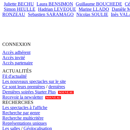
Juliette BECHU
Laura BENSIMON
Guillaume BOUCHEDE
Cé
Simon HEULLE
Hadrian LEVEQUE
Marine LLADO
Danièle
RONZEAU
Sebastien SARAMAGO
Nicolas SOULIE
Inès VA
CONNEXION
Accès adhérent
Accès invité
Accès partenaire
ACTUALITÉS
Fil d'actualité
Les nouveaux spectacles sur le site
Ce sont leurs premières
/
dernières
Dernières soirées Starter Plus
NOUVEAU
Recevoir la newsletter
NOUVEAU
RECHERCHES
Les spectacles à l'affiche
Recherche par genre
Recherche multicritère
Représentations uniques
Les salles
/
Géolocalisation