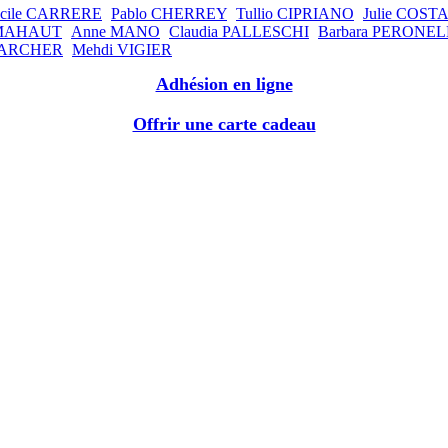
cile CARRERE
Pablo CHERREY
Tullio CIPRIANO
Julie COST
 MAHAUT
Anne MANO
Claudia PALLESCHI
Barbara PERONE
LARCHER
Mehdi VIGIER
Adhésion en ligne
Offrir une carte cadeau