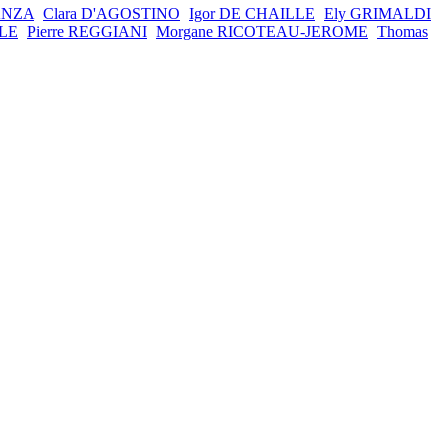
ANZA
Clara D'AGOSTINO
Igor DE CHAILLE
Ely GRIMALDI
LLE
Pierre REGGIANI
Morgane RICOTEAU-JEROME
Thomas