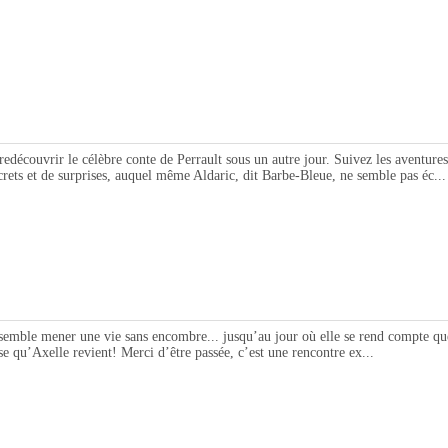
vrir le célèbre conte de Perrault sous un autre jour. Suivez les aventures de 
rets et de surprises, auquel même Aldaric, dit Barbe-Bleue, ne semble pas éc...
mener une vie sans encombre... jusqu’au jour où elle se rend compte que son
se qu’Axelle revient! Merci d’être passée, c’est une rencontre ex...