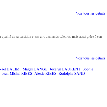
Voir tous les détails
ité de sa partition et ses airs demeurés célèbres, mais aussi grâce à son
Voir tous les détails
kaêl HALIMI
Magali LANGE
Jocelyn LAURENT
Sophie
Jean-Michel RIBES
Alexie RIBES
Rodolphe SAND