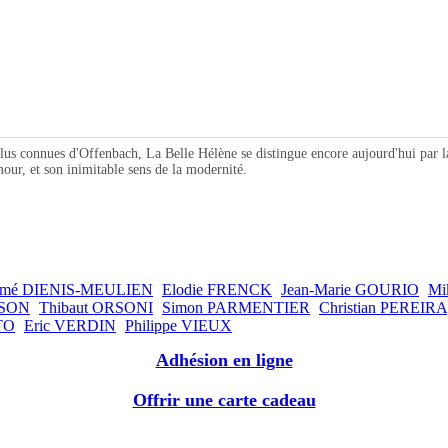
ues d'Offenbach, La Belle Hélène se distingue encore aujourd'hui par la qual
amour, et son inimitable sens de la modernité.
omé DIENIS-MEULIEN
Elodie FRENCK
Jean-Marie GOURIO
Mi
SSON
Thibaut ORSONI
Simon PARMENTIER
Christian PEREIRA
TO
Eric VERDIN
Philippe VIEUX
Adhésion en ligne
Offrir une carte cadeau