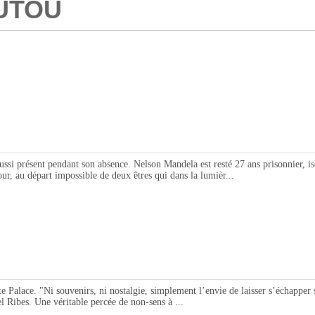
UTOU
sent pendant son absence. Nelson Mandela est resté 27 ans prisonnier, isolé, 
ur, au départ impossible de deux êtres qui dans la lumièr...
lace. "Ni souvenirs, ni nostalgie, simplement l’envie de laisser s’échapper sur
l Ribes. Une véritable percée de non-sens à ...