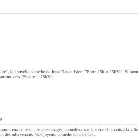
te", la nouvelle comédie de Jean-Claude Islert: "Entre 15h et 15h30". Si mentir 
 surtout vers 15heures et15h30!
99
oureux entre quatre personnages, comédiens sur la scène et amants à la ville. 
cun des intervenants. Une joyeuse comédie dans laquel...