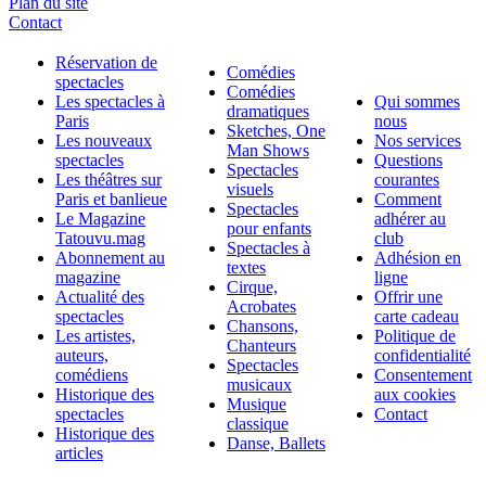
Plan du site
Contact
Réservation de
Comédies
spectacles
Comédies
Les spectacles à
Qui sommes
dramatiques
Paris
nous
Sketches, One
Les nouveaux
Nos services
Man Shows
spectacles
Questions
Spectacles
Les théâtres sur
courantes
visuels
Paris et banlieue
Comment
Spectacles
Le Magazine
adhérer au
pour enfants
Tatouvu.mag
club
Spectacles à
Abonnement au
Adhésion en
textes
magazine
ligne
Cirque,
Actualité des
Offrir une
Acrobates
spectacles
carte cadeau
Chansons,
Les artistes,
Politique de
Chanteurs
auteurs,
confidentialité
Spectacles
comédiens
Consentement
musicaux
Historique des
aux cookies
Musique
spectacles
Contact
classique
Historique des
Danse, Ballets
articles