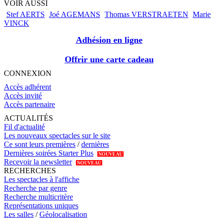
VOIR AUSSI
Stef AERTS
Joé AGEMANS
Thomas VERSTRAETEN
Marie
VINCK
Adhésion en ligne
Offrir une carte cadeau
CONNEXION
Accès adhérent
Accès invité
Accès partenaire
ACTUALITÉS
Fil d'actualité
Les nouveaux spectacles sur le site
Ce sont leurs premières
/
dernières
Dernières soirées Starter Plus
NOUVEAU
Recevoir la newsletter
NOUVEAU
RECHERCHES
Les spectacles à l'affiche
Recherche par genre
Recherche multicritère
Représentations uniques
Les salles
/
Géolocalisation