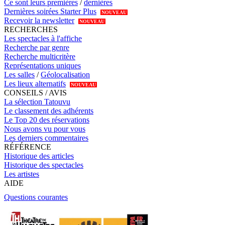
Ce sont leurs premières
/
dernières
Dernières soirées Starter Plus
NOUVEAU
Recevoir la newsletter
NOUVEAU
RECHERCHES
Les spectacles à l'affiche
Recherche par genre
Recherche multicritère
Représentations uniques
Les salles
/
Géolocalisation
Les lieux alternatifs
NOUVEAU
CONSEILS / AVIS
La sélection Tatouvu
Le classement des adhérents
Le Top 20 des réservations
Nous avons vu pour vous
Les derniers commentaires
RÉFÉRENCE
Historique des articles
Historique des spectacles
Les artistes
AIDE
Questions courantes