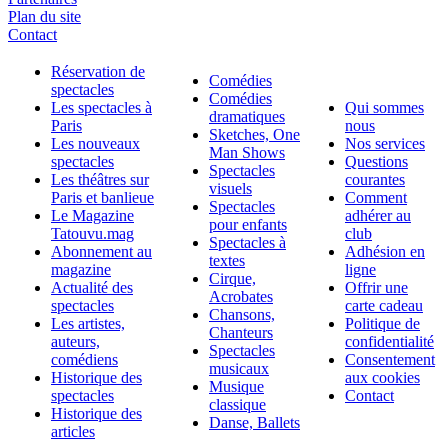
Plan du site
Contact
Réservation de
Comédies
spectacles
Comédies
Les spectacles à
Qui sommes
dramatiques
Paris
nous
Sketches, One
Les nouveaux
Nos services
Man Shows
spectacles
Questions
Spectacles
Les théâtres sur
courantes
visuels
Paris et banlieue
Comment
Spectacles
Le Magazine
adhérer au
pour enfants
Tatouvu.mag
club
Spectacles à
Abonnement au
Adhésion en
textes
magazine
ligne
Cirque,
Actualité des
Offrir une
Acrobates
spectacles
carte cadeau
Chansons,
Les artistes,
Politique de
Chanteurs
auteurs,
confidentialité
Spectacles
comédiens
Consentement
musicaux
Historique des
aux cookies
Musique
spectacles
Contact
classique
Historique des
Danse, Ballets
articles