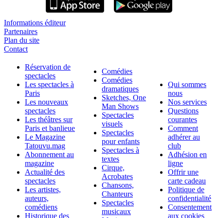
Informations éditeur
Partenaires
Plan du site
Contact
Réservation de
Comédies
spectacles
Comédies
Les spectacles à
Qui sommes
dramatiques
Paris
nous
Sketches, One
Les nouveaux
Nos services
Man Shows
spectacles
Questions
Spectacles
Les théâtres sur
courantes
visuels
Paris et banlieue
Comment
Spectacles
Le Magazine
adhérer au
pour enfants
Tatouvu.mag
club
Spectacles à
Abonnement au
Adhésion en
textes
magazine
ligne
Cirque,
Actualité des
Offrir une
Acrobates
spectacles
carte cadeau
Chansons,
Les artistes,
Politique de
Chanteurs
auteurs,
confidentialité
Spectacles
comédiens
Consentement
musicaux
Historique des
aux cookies