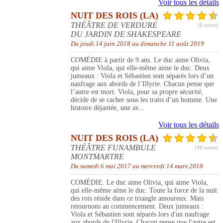
Voir tous les détails
NUIT DES ROIS (LA)
THÉÂTRE DE VERDURE
(6 notes)
DU JARDIN DE SHAKESPEARE
Du jeudi 14 juin 2018 au dimanche 11 août 2019
COMÉDIE à partir de 9 ans. Le duc aime Olivia,
qui aime Viola, qui elle-même aime le duc. Deux
jumeaux : Viola et Sébastien sont séparés lors d’un
naufrage aux abords de l’Illyrie. Chacun pense que
l’autre est mort. Viola, pour sa propre sécurité,
décide de se cacher sous les traits d’un homme. Une
histoire déjantée, une av...
Voir tous les détails
NUIT DES ROIS (LA)
THÉÂTRE FUNAMBULE
(46 notes)
MONTMARTRE
Du samedi 6 mai 2017 au mercredi 14 mars 2018
COMÉDIE. Le duc aime Olivia, qui aime Viola,
qui elle-même aime le duc. Toute la force de la nuit
des rois réside dans ce triangle amoureux. Mais
retournons au commencement. Deux jumeaux :
Viola et Sébastien sont séparés lors d'un naufrage
aux abords de l'Illyrie. Chacun pense que l'autre est