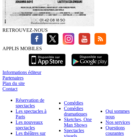
RETROUVEZ-NOUS
APPLIS MOBILES
Informations éditeur
Partenaires
Plan du site
Contact
Réservation de
Comédies
spectacles
Comédies
Les spectacles à
Qui sommes
dramatiques
Paris
nous
Sketches, One
Les nouveaux
Nos services
Man Shows
spectacles
Questions
Spectacles
Les théâtres sur
courantes
visuels