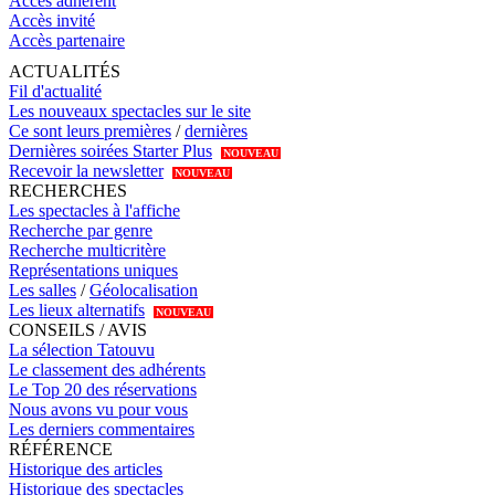
Accès adhérent
Accès invité
Accès partenaire
ACTUALITÉS
Fil d'actualité
Les nouveaux spectacles sur le site
Ce sont leurs premières
/
dernières
Dernières soirées Starter Plus
NOUVEAU
Recevoir la newsletter
NOUVEAU
RECHERCHES
Les spectacles à l'affiche
Recherche par genre
Recherche multicritère
Représentations uniques
Les salles
/
Géolocalisation
Les lieux alternatifs
NOUVEAU
CONSEILS / AVIS
La sélection Tatouvu
Le classement des adhérents
Le Top 20 des réservations
Nous avons vu pour vous
Les derniers commentaires
RÉFÉRENCE
Historique des articles
Historique des spectacles