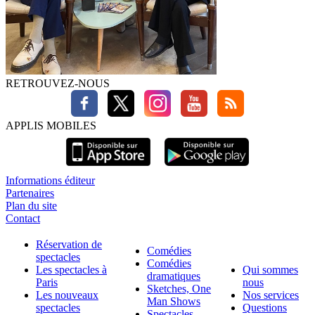
RETROUVEZ-NOUS
APPLIS MOBILES
Informations éditeur
Partenaires
Plan du site
Contact
Réservation de
Comédies
spectacles
Comédies
Les spectacles à
Qui sommes
dramatiques
Paris
nous
Sketches, One
Les nouveaux
Nos services
Man Shows
spectacles
Questions
Spectacles