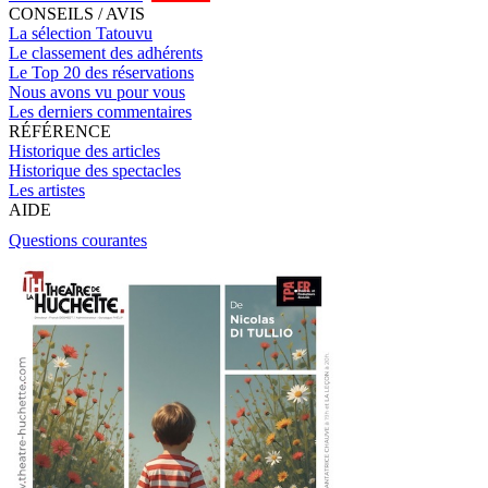
CONSEILS / AVIS
La sélection Tatouvu
Le classement des adhérents
Le Top 20 des réservations
Nous avons vu pour vous
Les derniers commentaires
RÉFÉRENCE
Historique des articles
Historique des spectacles
Les artistes
AIDE
Questions courantes