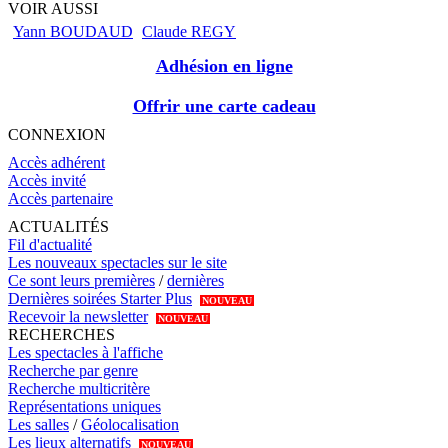
VOIR AUSSI
Yann BOUDAUD
Claude REGY
Adhésion en ligne
Offrir une carte cadeau
CONNEXION
Accès adhérent
Accès invité
Accès partenaire
ACTUALITÉS
Fil d'actualité
Les nouveaux spectacles sur le site
Ce sont leurs premières
/
dernières
Dernières soirées Starter Plus
NOUVEAU
Recevoir la newsletter
NOUVEAU
RECHERCHES
Les spectacles à l'affiche
Recherche par genre
Recherche multicritère
Représentations uniques
Les salles
/
Géolocalisation
Les lieux alternatifs
NOUVEAU