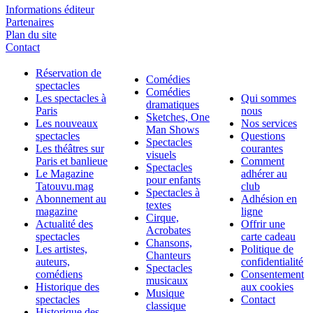
Informations éditeur
Partenaires
Plan du site
Contact
Réservation de
Comédies
spectacles
Comédies
Les spectacles à
Qui sommes
dramatiques
Paris
nous
Sketches, One
Les nouveaux
Nos services
Man Shows
spectacles
Questions
Spectacles
Les théâtres sur
courantes
visuels
Paris et banlieue
Comment
Spectacles
Le Magazine
adhérer au
pour enfants
Tatouvu.mag
club
Spectacles à
Abonnement au
Adhésion en
textes
magazine
ligne
Cirque,
Actualité des
Offrir une
Acrobates
spectacles
carte cadeau
Chansons,
Les artistes,
Politique de
Chanteurs
auteurs,
confidentialité
Spectacles
comédiens
Consentement
musicaux
Historique des
aux cookies
Musique
spectacles
Contact
classique
Historique des