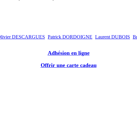
livier DESCARGUES
Patrick DORDOIGNE
Laurent DUBOIS
B
Adhésion en ligne
Offrir une carte cadeau