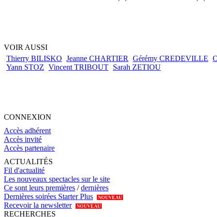
VOIR AUSSI
Thierry BILISKO
Jeanne CHARTIER
Gérémy CREDEVILLE
O
Yann STOZ
Vincent TRIBOUT
Sarah ZETIOU
CONNEXION
Accès adhérent
Accès invité
Accès partenaire
ACTUALITÉS
Fil d'actualité
Les nouveaux spectacles sur le site
Ce sont leurs premières
/
dernières
Dernières soirées Starter Plus
NOUVEAU
Recevoir la newsletter
NOUVEAU
RECHERCHES