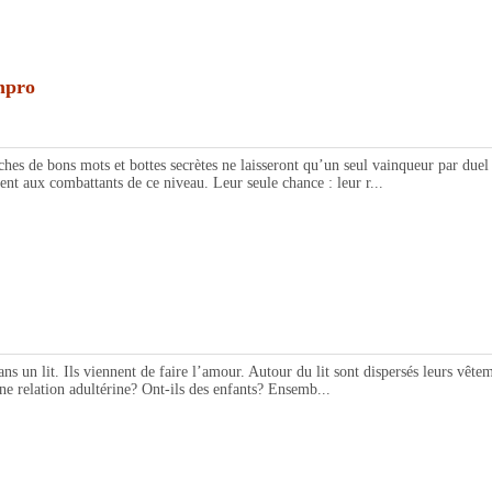
mpro
e bons mots et bottes secrètes ne laisseront qu’un seul vainqueur par duel cho
ent aux combattants de ce niveau. Leur seule chance : leur r...
 lit. Ils viennent de faire l’amour. Autour du lit sont dispersés leurs vêtem
ne relation adultérine? Ont-ils des enfants? Ensemb...