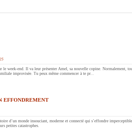
025
e week-end. Il va leur présenter Amel, sa nouvelle copine. Normalement, tout de
e familiale improvisée. Tu peux même commencer à te pr...
UN EFFONDREMENT
’un monde insouciant, moderne et connecté qui s’effondre imperceptiblemen
rs petites catastrophes.