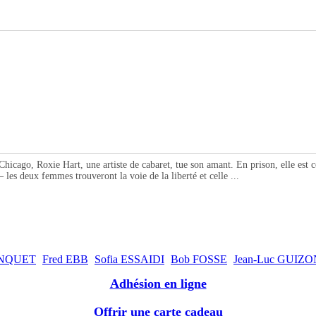
, Roxie Hart, une artiste de cabaret, tue son amant. En prison, elle est con
les deux femmes trouveront la voie de la liberté et celle ...
ONQUET
Fred EBB
Sofia ESSAIDI
Bob FOSSE
Jean-Luc GUIZ
Adhésion en ligne
Offrir une carte cadeau