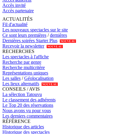
Accès invité
Accès partenaire
ACTUALITÉS
Fil d'actualité
Les nouveaux spectacles sur le site
Ce sont leurs premières
/
dernières
Dernières soirées Starter Plus
NOUVEAU
Recevoir la newsletter
NOUVEAU
RECHERCHES
Les spectacles à l'affiche
Recherche par genre
Recherche multicritère
Représentations uniques
Les salles
/
Géolocalisation
Les lieux alternatifs
NOUVEAU
CONSEILS / AVIS
La sélection Tatouvu
Le classement des adhérents
Le Top 20 des réservations
Nous avons vu pour vous
Les derniers commentaires
RÉFÉRENCE
Historique des articles
Historique des spectacles