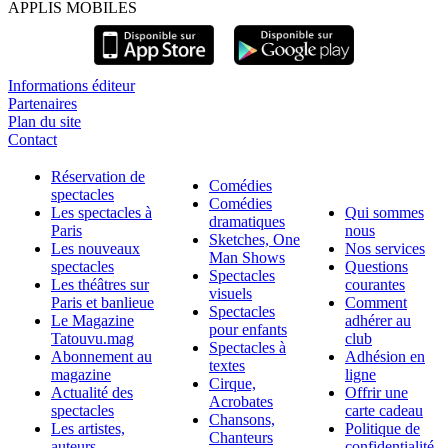
APPLIS MOBILES
Informations éditeur
Partenaires
Plan du site
Contact
Réservation de
Comédies
spectacles
Comédies
Les spectacles à
Qui sommes
dramatiques
Paris
nous
Sketches, One
Les nouveaux
Nos services
Man Shows
spectacles
Questions
Spectacles
Les théâtres sur
courantes
visuels
Paris et banlieue
Comment
Spectacles
Le Magazine
adhérer au
pour enfants
Tatouvu.mag
club
Spectacles à
Abonnement au
Adhésion en
textes
magazine
ligne
Cirque,
Actualité des
Offrir une
Acrobates
spectacles
carte cadeau
Chansons,
Les artistes,
Politique de
Chanteurs
auteurs,
confidentialité