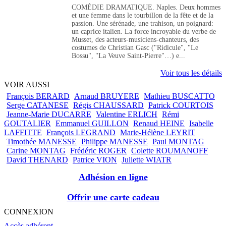
COMÉDIE DRAMATIQUE. Naples. Deux hommes
et une femme dans le tourbillon de la fête et de la
passion. Une sérénade, une trahison, un poignard:
un caprice italien. La force incroyable du verbe de
Musset, des acteurs-musiciens-chanteurs, des
costumes de Christian Gasc ("Ridicule", "Le
Bossu", "La Veuve Saint-Pierre"…) e...
Voir tous les détails
VOIR AUSSI
François BERARD
Arnaud BRUYERE
Mathieu BUSCATTO
Serge CATANESE
Régis CHAUSSARD
Patrick COURTOIS
Jeanne-Marie DUCARRE
Valentine ERLICH
Rémi
GOUTALIER
Emmanuel GUILLON
Renaud HEINE
Isabelle
LAFFITTE
François LEGRAND
Marie-Hélène LEYRIT
Timothée MANESSE
Philippe MANESSE
Paul MONTAG
Carine MONTAG
Frédéric ROGER
Colette ROUMANOFF
David THENARD
Patrice VION
Juliette WIATR
Adhésion en ligne
Offrir une carte cadeau
CONNEXION
Accès adhérent