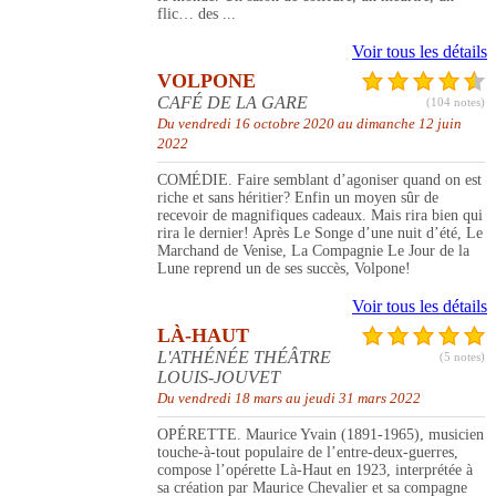
flic… des ...
Voir tous les détails
VOLPONE
CAFÉ DE LA GARE
(104 notes)
Du vendredi 16 octobre 2020 au dimanche 12 juin
2022
COMÉDIE. Faire semblant d’agoniser quand on est
riche et sans héritier? Enfin un moyen sûr de
recevoir de magnifiques cadeaux. Mais rira bien qui
rira le dernier! Après Le Songe d’une nuit d’été, Le
Marchand de Venise, La Compagnie Le Jour de la
Lune reprend un de ses succès, Volpone!
Voir tous les détails
LÀ-HAUT
L'ATHÉNÉE THÉÂTRE
(5 notes)
LOUIS-JOUVET
Du vendredi 18 mars au jeudi 31 mars 2022
OPÉRETTE. Maurice Yvain (1891-1965), musicien
touche-à-tout populaire de l’entre-deux-guerres,
compose l’opérette Là-Haut en 1923, interprétée à
sa création par Maurice Chevalier et sa compagne