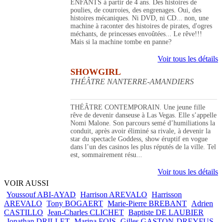
ENFANTS à partir de 4 ans. Des histoires de
poulies, de courroies, des engrenages. Oui, des
histoires mécaniques. Ni DVD, ni CD... non, une
machine à raconter des histoires de pirates, d'ogres
méchants, de princesses envoûtées... Le rêve!!!
Mais si la machine tombe en panne?
Voir tous les détails
SHOWGIRL
THÉÂTRE NANTERRE-AMANDIERS
THÉÂTRE CONTEMPORAIN. Une jeune fille
rêve de devenir danseuse à Las Vegas. Elle s’appelle
Nomi Malone. Son parcours semé d’humiliations la
conduit, après avoir éliminé sa rivale, à devenir la
star du spectacle Goddess, show éruptif en vogue
dans l’un des casinos les plus réputés de la ville. Tel
est, sommairement résu...
Voir tous les détails
VOIR AUSSI
Youssouf ABI-AYAD
Harrison AREVALO
Harrisson
AREVALO
Tony BOGAERT
Marie-Pierre BREBANT
Adrien
CASTILLO
Jean-Charles CLICHET
Baptiste DE LAUBIER
Jonathan DRILLET
Marina FOIS
Gilles GASTON-DREYFUS