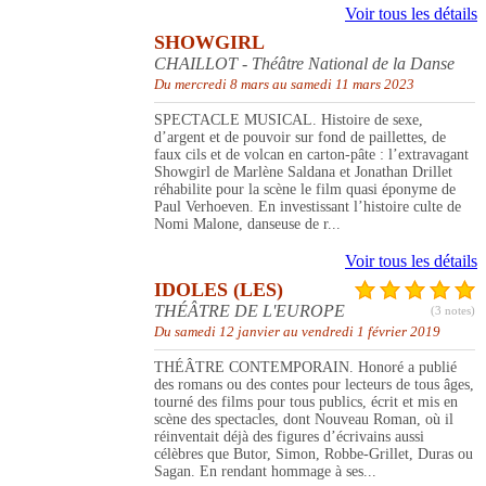
Voir tous les détails
SHOWGIRL
CHAILLOT - Théâtre National de la Danse
Du mercredi 8 mars au samedi 11 mars 2023
SPECTACLE MUSICAL. Histoire de sexe,
d’argent et de pouvoir sur fond de paillettes, de
faux cils et de volcan en carton-pâte : l’extravagant
Showgirl de Marlène Saldana et Jonathan Drillet
réhabilite pour la scène le film quasi éponyme de
Paul Verhoeven. En investissant l’histoire culte de
Nomi Malone, danseuse de r...
Voir tous les détails
IDOLES (LES)
THÉÂTRE DE L'EUROPE
(3 notes)
Du samedi 12 janvier au vendredi 1 février 2019
THÉÂTRE CONTEMPORAIN. Honoré a publié
des romans ou des contes pour lecteurs de tous âges,
tourné des films pour tous publics, écrit et mis en
scène des spectacles, dont Nouveau Roman, où il
réinventait déjà des figures d’écrivains aussi
célèbres que Butor, Simon, Robbe-Grillet, Duras ou
Sagan. En rendant hommage à ses...