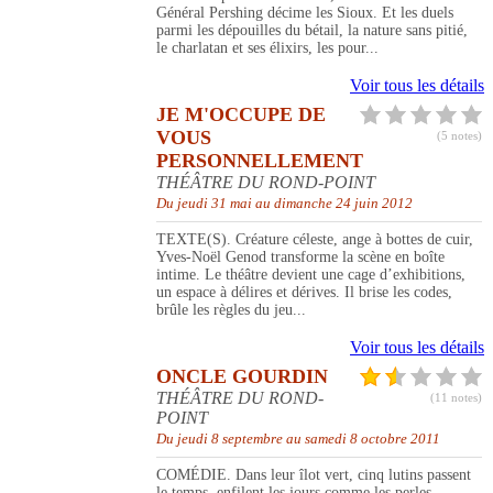
Général Pershing décime les Sioux. Et les duels
parmi les dépouilles du bétail, la nature sans pitié,
le charlatan et ses élixirs, les pour...
Voir tous les détails
JE M'OCCUPE DE
VOUS
(5 notes)
PERSONNELLEMENT
THÉÂTRE DU ROND-POINT
Du jeudi 31 mai au dimanche 24 juin 2012
TEXTE(S). Créature céleste, ange à bottes de cuir,
Yves-Noël Genod transforme la scène en boîte
intime. Le théâtre devient une cage d’exhibitions,
un espace à délires et dérives. Il brise les codes,
brûle les règles du jeu...
Voir tous les détails
ONCLE GOURDIN
THÉÂTRE DU ROND-
(11 notes)
POINT
Du jeudi 8 septembre au samedi 8 octobre 2011
COMÉDIE. Dans leur îlot vert, cinq lutins passent
le temps, enfilent les jours comme les perles.