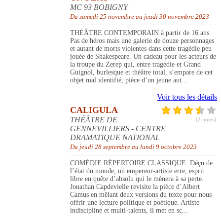
MC 93 BOBIGNY
Du samedi 25 novembre au jeudi 30 novembre 2023
THÉÂTRE CONTEMPORAIN à partir de 16 ans.
Pas de héros mais une galerie de douze personnages
et autant de morts violentes dans cette tragédie peu
jouée de Shakespeare. Un cadeau pour les acteurs de
la troupe du Zerep qui, entre tragédie et Grand
Guignol, burlesque et théâtre total, s’empare de cet
objet mal identifié, pièce d’un jeune aut...
Voir tous les détails
CALIGULA
THÉÂTRE DE
(2 notes)
GENNEVILLIERS - CENTRE
DRAMATIQUE NATIONAL
Du jeudi 28 septembre au lundi 9 octobre 2023
COMÉDIE RÉPERTOIRE CLASSIQUE. Déçu de
l’état du monde, un empereur-artiste erre, esprit
libre en quête d’absolu qui le mènera à sa perte.
Jonathan Capdevielle revisite la pièce d’Albert
Camus en mêlant deux versions du texte pour nous
offrir une lecture politique et poétique. Artiste
indiscipliné et multi-talents, il met en sc...