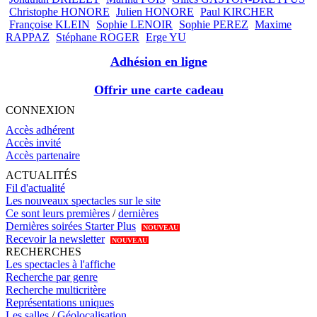
Christophe HONORE
Julien HONORE
Paul KIRCHER
Françoise KLEIN
Sophie LENOIR
Sophie PEREZ
Maxime
RAPPAZ
Stéphane ROGER
Erge YU
Adhésion en ligne
Offrir une carte cadeau
CONNEXION
Accès adhérent
Accès invité
Accès partenaire
ACTUALITÉS
Fil d'actualité
Les nouveaux spectacles sur le site
Ce sont leurs premières
/
dernières
Dernières soirées Starter Plus
NOUVEAU
Recevoir la newsletter
NOUVEAU
RECHERCHES
Les spectacles à l'affiche
Recherche par genre
Recherche multicritère
Représentations uniques
Les salles
/
Géolocalisation