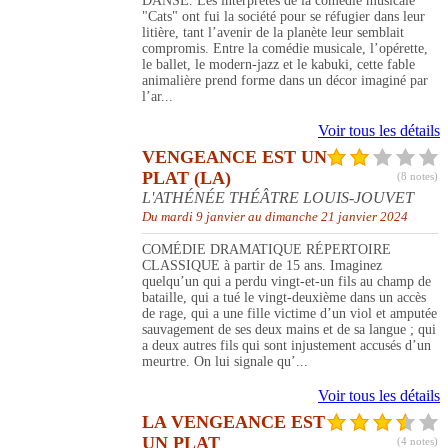
DANSE. Les interprètes de la comédie musicale
"Cats" ont fui la société pour se réfugier dans leur
litière, tant l’avenir de la planète leur semblait
compromis. Entre la comédie musicale, l’opérette,
le ballet, le modern-jazz et le kabuki, cette fable
animalière prend forme dans un décor imaginé par
l’ar...
Voir tous les détails
VENGEANCE EST UN
PLAT (LA)
(8 notes)
L'ATHÉNÉE THÉÂTRE LOUIS-JOUVET
Du mardi 9 janvier au dimanche 21 janvier 2024
COMÉDIE DRAMATIQUE RÉPERTOIRE
CLASSIQUE à partir de 15 ans. Imaginez
quelqu’un qui a perdu vingt-et-un fils au champ de
bataille, qui a tué le vingt-deuxième dans un accès
de rage, qui a une fille victime d’un viol et amputée
sauvagement de ses deux mains et de sa langue ; qui
a deux autres fils qui sont injustement accusés d’un
meurtre. On lui signale qu’...
Voir tous les détails
LA VENGEANCE EST
UN PLAT
(4 notes)