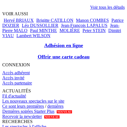
Voir tous les détails
VOIR AUSSI
Hervé BRIAUX
Brigitte CATILLON
Manon COMBES
Patrice
DOZIER
Léo DUSSOLLIER
Jean-François LAPALUS
Jean-
Pierre MALO
Paul MINTHE
MOLIÈRE
Peter STEIN
Dimitri
VIAU
Lambert WILSON
Adhésion en ligne
Offrir une carte cadeau
CONNEXION
Accès adhérent
Accès invité
Accès partenaire
ACTUALITÉS
Fil d'actualité
Les nouveaux spectacles sur le site
Ce sont leurs premières
/
dernières
Dernières soirées Starter Plus
NOUVEAU
Recevoir la newsletter
NOUVEAU
RECHERCHES
Les spectacles à l'affiche