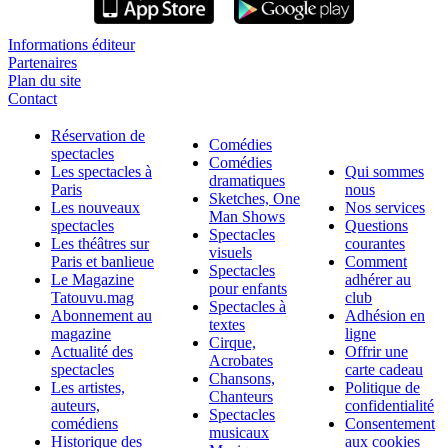
Informations éditeur
Partenaires
Plan du site
Contact
Réservation de
Comédies
spectacles
Comédies
Les spectacles à
Qui sommes
dramatiques
Paris
nous
Sketches, One
Les nouveaux
Nos services
Man Shows
spectacles
Questions
Spectacles
Les théâtres sur
courantes
visuels
Paris et banlieue
Comment
Spectacles
Le Magazine
adhérer au
pour enfants
Tatouvu.mag
club
Spectacles à
Abonnement au
Adhésion en
textes
magazine
ligne
Cirque,
Actualité des
Offrir une
Acrobates
spectacles
carte cadeau
Chansons,
Les artistes,
Politique de
Chanteurs
auteurs,
confidentialité
Spectacles
comédiens
Consentement
musicaux
Historique des
aux cookies