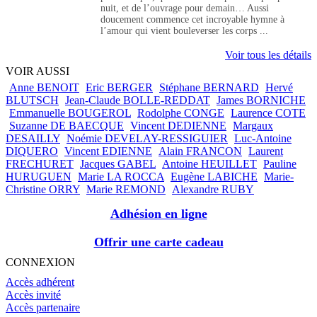
nuit, et de l’ouvrage pour demain… Aussi
doucement commence cet incroyable hymne à
l’amour qui vient bouleverser les corps ...
Voir tous les détails
VOIR AUSSI
Anne BENOIT
Eric BERGER
Stéphane BERNARD
Hervé
BLUTSCH
Jean-Claude BOLLE-REDDAT
James BORNICHE
Emmanuelle BOUGEROL
Rodolphe CONGE
Laurence COTE
Suzanne DE BAECQUE
Vincent DEDIENNE
Margaux
DESAILLY
Noémie DEVELAY-RESSIGUIER
Luc-Antoine
DIQUERO
Vincent EDIENNE
Alain FRANCON
Laurent
FRECHURET
Jacques GABEL
Antoine HEUILLET
Pauline
HURUGUEN
Marie LA ROCCA
Eugène LABICHE
Marie-
Christine ORRY
Marie REMOND
Alexandre RUBY
Adhésion en ligne
Offrir une carte cadeau
CONNEXION
Accès adhérent
Accès invité
Accès partenaire