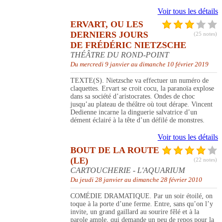
Voir tous les détails
ERVART, OU LES
DERNIERS JOURS
(25 notes)
DE FRÉDÉRIC NIETZSCHE
THÉÂTRE DU ROND-POINT
Du mercredi 9 janvier au dimanche 10 février 2019
TEXTE(S). Nietzsche va effectuer un numéro de
claquettes. Ervart se croit cocu, la paranoïa explose
dans sa société d’aristocrates. Ondes de choc
jusqu’au plateau de théâtre où tout dérape. Vincent
Dedienne incarne la dinguerie salvatrice d’un
dément éclairé à la tête d’un défilé de monstres.
Voir tous les détails
BOUT DE LA ROUTE
(LE)
(22 notes)
CARTOUCHERIE - L'AQUARIUM
Du jeudi 28 janvier au dimanche 28 février 2010
COMÉDIE DRAMATIQUE. Par un soir étoilé, on
toque à la porte d’une ferme. Entre, sans qu’on l’y
invite, un grand gaillard au sourire fêlé et à la
parole ample, qui demande un peu de repos pour la