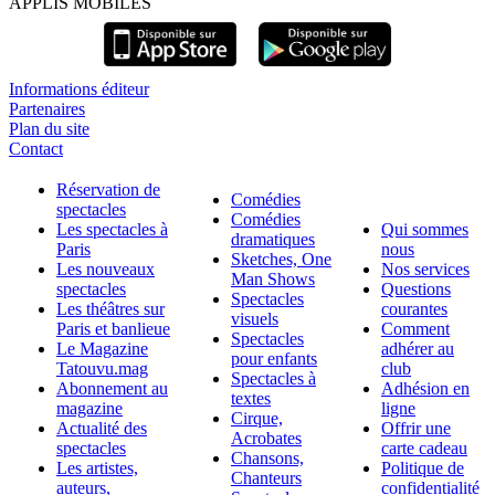
APPLIS MOBILES
Informations éditeur
Partenaires
Plan du site
Contact
Réservation de
Comédies
spectacles
Comédies
Les spectacles à
Qui sommes
dramatiques
Paris
nous
Sketches, One
Les nouveaux
Nos services
Man Shows
spectacles
Questions
Spectacles
Les théâtres sur
courantes
visuels
Paris et banlieue
Comment
Spectacles
Le Magazine
adhérer au
pour enfants
Tatouvu.mag
club
Spectacles à
Abonnement au
Adhésion en
textes
magazine
ligne
Cirque,
Actualité des
Offrir une
Acrobates
spectacles
carte cadeau
Chansons,
Les artistes,
Politique de
Chanteurs
auteurs,
confidentialité