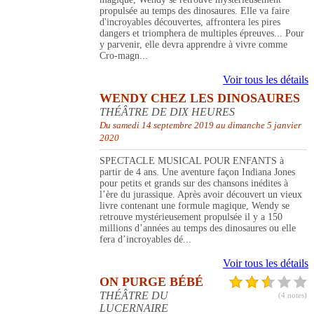
propulsée au temps des dinosaures. Elle va faire
d'incroyables découvertes, affrontera les pires
dangers et triomphera de multiples épreuves... Pour
y parvenir, elle devra apprendre à vivre comme
Cro-magn...
Voir tous les détails
WENDY CHEZ LES DINOSAURES
THÉÂTRE DE DIX HEURES
Du samedi 14 septembre 2019 au dimanche 5 janvier
2020
SPECTACLE MUSICAL POUR ENFANTS à
partir de 4 ans. Une aventure façon Indiana Jones
pour petits et grands sur des chansons inédites à
l’ère du jurassique. Après avoir découvert un vieux
livre contenant une formule magique, Wendy se
retrouve mystérieusement propulsée il y a 150
millions d’années au temps des dinosaures ou elle
fera d’incroyables dé...
Voir tous les détails
ON PURGE BÉBÉ
THÉÂTRE DU
(4 notes)
LUCERNAIRE