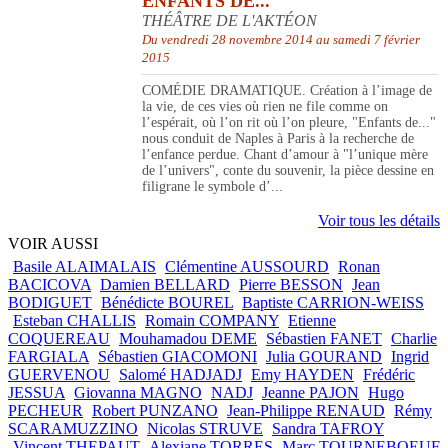
ENFANTS DE...
THÉÂTRE DE L'AKTÉON
Du vendredi 28 novembre 2014 au samedi 7 février
2015
COMÉDIE DRAMATIQUE. Création à l’image de
la vie, de ces vies où rien ne file comme on
l’espérait, où l’on rit où l’on pleure, "Enfants de..."
nous conduit de Naples à Paris à la recherche de
l’enfance perdue. Chant d’amour à "l’unique mère
de l’univers", conte du souvenir, la pièce dessine en
filigrane le symbole d’...
Voir tous les détails
VOIR AUSSI
Basile ALAIMALAIS
Clémentine AUSSOURD
Ronan
BACICOVA
Damien BELLARD
Pierre BESSON
Jean
BODIGUET
Bénédicte BOUREL
Baptiste CARRION-WEISS
Esteban CHALLIS
Romain COMPANY
Etienne
COQUEREAU
Mouhamadou DEME
Sébastien FANET
Charlie
FARGIALA
Sébastien GIACOMONI
Julia GOURAND
Ingrid
GUERVENOU
Salomé HADJADJ
Emy HAYDEN
Frédéric
JESSUA
Giovanna MAGNO
NADJ
Jeanne PAJON
Hugo
PECHEUR
Robert PUNZANO
Jean-Philippe RENAUD
Rémy
SCARAMUZZINO
Nicolas STRUVE
Sandra TAFROY
Vincent THEPAUT
Alexiane TORRES
Marc TOURNEBOEUF