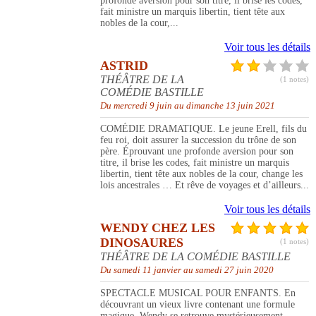
profonde aversion pour son titre, il brise les codes,
fait ministre un marquis libertin, tient tête aux
nobles de la cour,...
Voir tous les détails
ASTRID
THÉÂTRE DE LA
(1 notes)
COMÉDIE BASTILLE
Du mercredi 9 juin au dimanche 13 juin 2021
COMÉDIE DRAMATIQUE. Le jeune Erell, fils du
feu roi, doit assurer la succession du trône de son
père. Éprouvant une profonde aversion pour son
titre, il brise les codes, fait ministre un marquis
libertin, tient tête aux nobles de la cour, change les
lois ancestrales … Et rêve de voyages et d’ailleurs...
Voir tous les détails
WENDY CHEZ LES
DINOSAURES
(1 notes)
THÉÂTRE DE LA COMÉDIE BASTILLE
Du samedi 11 janvier au samedi 27 juin 2020
SPECTACLE MUSICAL POUR ENFANTS. En
découvrant un vieux livre contenant une formule
magique, Wendy se retrouve mystérieusement