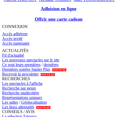
Adhésion en ligne
Offrir une carte cadeau
CONNEXION
Accès adhérent
Accès invité
Accès partenaire
ACTUALITÉS
Fil d'actualité
Les nouveaux spectacles sur le site
Ce sont leurs premières
/
dernières
Dernières soirées Starter Plus
NOUVEAU
Recevoir la newsletter
NOUVEAU
RECHERCHES
Les spectacles à l'affiche
Recherche par genre
Recherche multicritère
Représentations uniques
Les salles
/
Géolocalisation
Les lieux alternatifs
NOUVEAU
CONSEILS / AVIS
La sélection Tatouvu