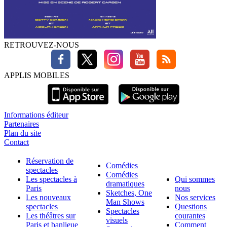
RETROUVEZ-NOUS
APPLIS MOBILES
Informations éditeur
Partenaires
Plan du site
Contact
Réservation de
Comédies
spectacles
Comédies
Les spectacles à
Qui sommes
dramatiques
Paris
nous
Sketches, One
Les nouveaux
Nos services
Man Shows
spectacles
Questions
Spectacles
Les théâtres sur
courantes
visuels
Paris et banlieue
Comment