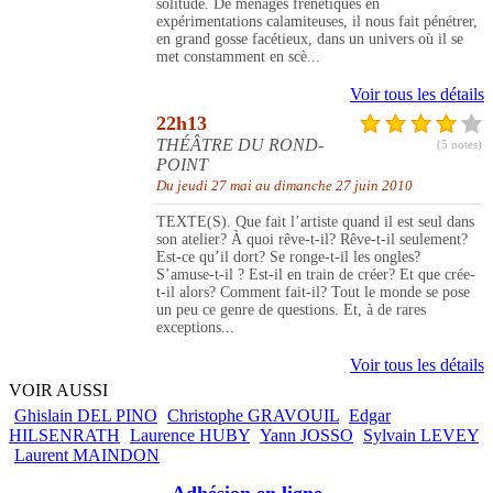
solitude. De ménages frénétiques en
expérimentations calamiteuses, il nous fait pénétrer,
en grand gosse facétieux, dans un univers où il se
met constamment en scè...
Voir tous les détails
22h13
THÉÂTRE DU ROND-
(5 notes)
POINT
Du jeudi 27 mai au dimanche 27 juin 2010
TEXTE(S). Que fait l’artiste quand il est seul dans
son atelier? À quoi rêve-t-il? Rêve-t-il seulement?
Est-ce qu’il dort? Se ronge-t-il les ongles?
S’amuse-t-il ? Est-il en train de créer? Et que crée-
t-il alors? Comment fait-il? Tout le monde se pose
un peu ce genre de questions. Et, à de rares
exceptions...
Voir tous les détails
VOIR AUSSI
Ghislain DEL PINO
Christophe GRAVOUIL
Edgar
HILSENRATH
Laurence HUBY
Yann JOSSO
Sylvain LEVEY
Laurent MAINDON