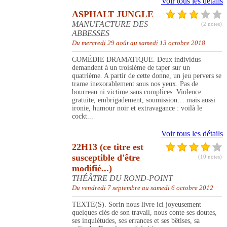
Voir tous les détails
ASPHALT JUNGLE
MANUFACTURE DES
(2 notes)
ABBESSES
Du mercredi 29 août au samedi 13 octobre 2018
COMÉDIE DRAMATIQUE. Deux individus
demandent à un troisième de taper sur un
quatrième. A partir de cette donne, un jeu pervers se
trame inexorablement sous nos yeux. Pas de
bourreau ni victime sans complices. Violence
gratuite, embrigadement, soumission… mais aussi
ironie, humour noir et extravagance : voilà le
cockt...
Voir tous les détails
22H13 (ce titre est
susceptible d'être
(10 notes)
modifié...)
THÉÂTRE DU ROND-POINT
Du vendredi 7 septembre au samedi 6 octobre 2012
TEXTE(S). Sorin nous livre ici joyeusement
quelques clés de son travail, nous conte ses doutes,
ses inquiétudes, ses errances et ses bêtises, sa