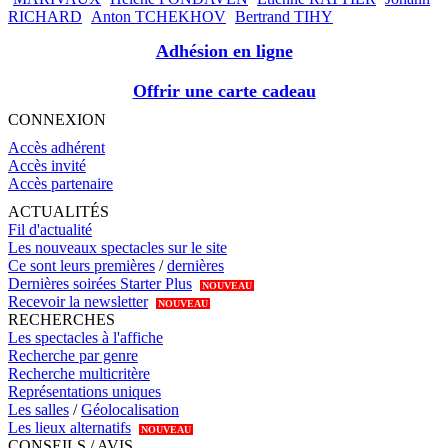
RICHARD
Anton TCHEKHOV
Bertrand TIHY
Adhésion en ligne
Offrir une carte cadeau
CONNEXION
Accès adhérent
Accès invité
Accès partenaire
ACTUALITÉS
Fil d'actualité
Les nouveaux spectacles sur le site
Ce sont leurs premières
/
dernières
Dernières soirées Starter Plus
NOUVEAU
Recevoir la newsletter
NOUVEAU
RECHERCHES
Les spectacles à l'affiche
Recherche par genre
Recherche multicritère
Représentations uniques
Les salles
/
Géolocalisation
Les lieux alternatifs
NOUVEAU
CONSEILS / AVIS