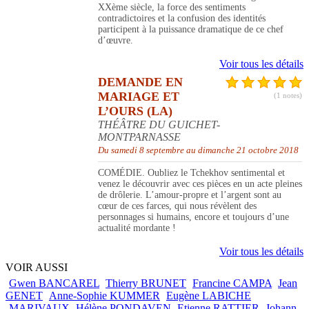
XXème siècle, la force des sentiments
contradictoires et la confusion des identités
participent à la puissance dramatique de ce chef
d’œuvre.
Voir tous les détails
DEMANDE EN
MARIAGE ET
(1 notes)
L’OURS (LA)
THÉÂTRE DU GUICHET-
MONTPARNASSE
Du samedi 8 septembre au dimanche 21 octobre 2018
COMÉDIE. Oubliez le Tchekhov sentimental et
venez le découvrir avec ces pièces en un acte pleines
de drôlerie. L’amour-propre et l’argent sont au
cœur de ces farces, qui nous révèlent des
personnages si humains, encore et toujours d’une
actualité mordante !
Voir tous les détails
VOIR AUSSI
Gwen BANCAREL
Thierry BRUNET
Francine CAMPA
Jean
GENET
Anne-Sophie KUMMER
Eugène LABICHE
MARIVAUX
Hélène PONDAVEN
Etienne RATTIER
Johann