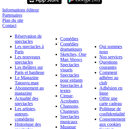
Informations éditeur
Partenaires
Plan du site
Contact
Réservation de
Comédies
spectacles
Comédies
Les spectacles à
Qui sommes
dramatiques
Paris
nous
Sketches, One
Les nouveaux
Nos services
Man Shows
spectacles
Questions
Spectacles
Les théâtres sur
courantes
visuels
Paris et banlieue
Comment
Spectacles
Le Magazine
adhérer au
pour enfants
Tatouvu.mag
club
Spectacles à
Abonnement au
Adhésion en
textes
magazine
ligne
Cirque,
Actualité des
Offrir une
Acrobates
spectacles
carte cadeau
Chansons,
Les artistes,
Politique de
Chanteurs
auteurs,
confidentialité
Spectacles
comédiens
Consentement
musicaux
Historique des
aux cookies
Musique