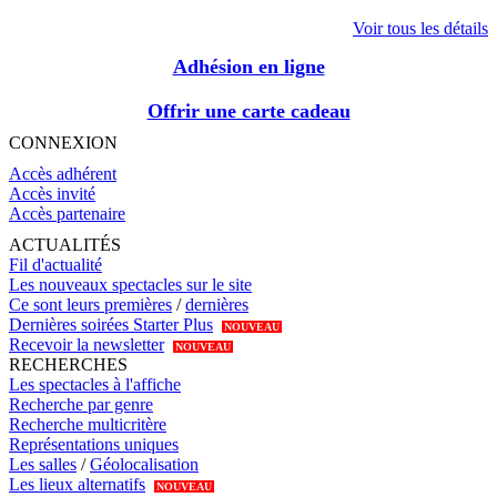
Voir tous les détails
Adhésion en ligne
Offrir une carte cadeau
CONNEXION
Accès adhérent
Accès invité
Accès partenaire
ACTUALITÉS
Fil d'actualité
Les nouveaux spectacles sur le site
Ce sont leurs premières
/
dernières
Dernières soirées Starter Plus
NOUVEAU
Recevoir la newsletter
NOUVEAU
RECHERCHES
Les spectacles à l'affiche
Recherche par genre
Recherche multicritère
Représentations uniques
Les salles
/
Géolocalisation
Les lieux alternatifs
NOUVEAU