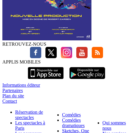
RETROUVEZ-NOUS
APPLIS MOBILES
Informations éditeur
Partenaires
Plan du site
Contact
Réservation de
Comédies
spectacles
Comédies
Les spectacles à
Qui sommes
dramatiques
Paris
nous
Sketches, One