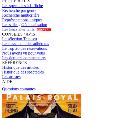
RECHERCHES
Les spectacles à l'affiche
Recherche par genre
Recherche multicritère
Représentations uniques
Les salles
/
Géolocalisation
Les lieux alternatifs
NOUVEAU
CONSEILS / AVIS
La sélection Tatouvu
Le classement des adhérents
Le Top 20 des réservations
Nous avons vu pour vous
Les derniers commentaires
RÉFÉRENCE
Historique des articles
Historique des spectacles
Les artistes
AIDE
Questions courantes