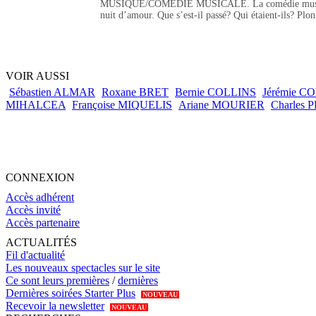
MUSIQUE/COMÉDIE MUSICALE. La comédie musicale Les 
nuit d’amour. Que s’est-il passé? Qui étaient-ils? Plon
VOIR AUSSI
Sébastien ALMAR
Roxane BRET
Bernie COLLINS
Jérémie 
MIHALCEA
Françoise MIQUELIS
Ariane MOURIER
Charles 
CONNEXION
Accès adhérent
Accès invité
Accès partenaire
ACTUALITÉS
Fil d'actualité
Les nouveaux spectacles sur le site
Ce sont leurs premières
/
dernières
Dernières soirées Starter Plus
NOUVEAU
Recevoir la newsletter
NOUVEAU