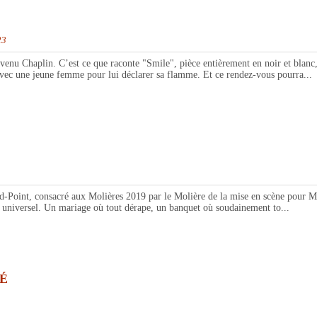
23
plin. C’est ce que raconte "Smile", pièce entièrement en noir et blanc, d
vec une jeune femme pour lui déclarer sa flamme. Et ce rendez-vous pourra...
nt, consacré aux Molières 2019 par le Molière de la mise en scène pour Mat
et universel. Un mariage où tout dérape, un banquet où soudainement to...
É