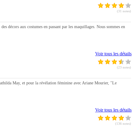
(31 notes)
es décors aux costumes en passant par les maquillages. Nous sommes en
Voir tous les détails
(23 notes)
hilda May, et pour la révélation féminine avec Ariane Mourier, "Le
Voir tous les détails
(136 notes)