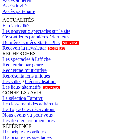
Accès adhérent
Accès invité
Accès partenaire
ACTUALITÉS
Fil d'actualité
Les nouveaux spectacles sur le site
Ce sont leurs premières
/
dernières
Dernières soirées Starter Plus
NOUVEAU
Recevoir la newsletter
NOUVEAU
RECHERCHES
Les spectacles à l'affiche
Recherche par genre
Recherche multicritère
Représentations uniques
Les salles
/
Géolocalisation
Les lieux alternatifs
NOUVEAU
CONSEILS / AVIS
La sélection Tatouvu
Le classement des adhérents
Le Top 20 des réservations
Nous avons vu pour vous
Les derniers commentaires
RÉFÉRENCE
Historique des articles
Historique des spectacles