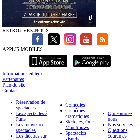
RETROUVEZ-NOUS
APPLIS MOBILES
Informations éditeur
Partenaires
Plan du site
Contact
Réservation de
Comédies
spectacles
Comédies
Les spectacles à
Qui sommes
dramatiques
Paris
nous
Sketches, One
Les nouveaux
Nos services
Man Shows
spectacles
Questions
Spectacles
Les théâtres sur
courantes
visuels