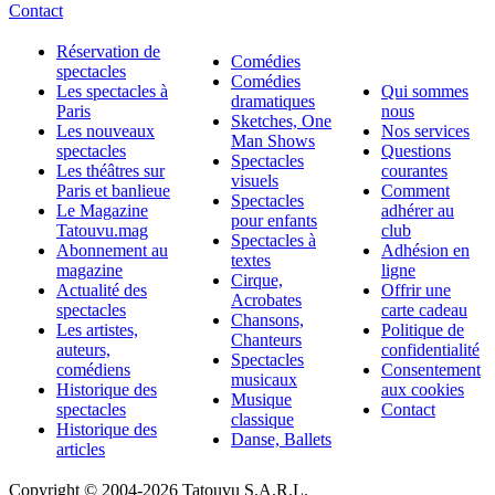
Contact
Réservation de
Comédies
spectacles
Comédies
Les spectacles à
Qui sommes
dramatiques
Paris
nous
Sketches, One
Les nouveaux
Nos services
Man Shows
spectacles
Questions
Spectacles
Les théâtres sur
courantes
visuels
Paris et banlieue
Comment
Spectacles
Le Magazine
adhérer au
pour enfants
Tatouvu.mag
club
Spectacles à
Abonnement au
Adhésion en
textes
magazine
ligne
Cirque,
Actualité des
Offrir une
Acrobates
spectacles
carte cadeau
Chansons,
Les artistes,
Politique de
Chanteurs
auteurs,
confidentialité
Spectacles
comédiens
Consentement
musicaux
Historique des
aux cookies
Musique
spectacles
Contact
classique
Historique des
Danse, Ballets
articles
Copyright © 2004-
2026 Tatouvu S.A.R.L.