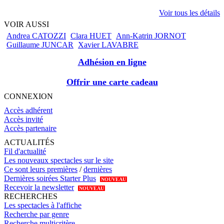
Voir tous les détails
VOIR AUSSI
Andrea CATOZZI
Clara HUET
Ann-Katrin JORNOT
Guillaume JUNCAR
Xavier LAVABRE
Adhésion en ligne
Offrir une carte cadeau
CONNEXION
Accès adhérent
Accès invité
Accès partenaire
ACTUALITÉS
Fil d'actualité
Les nouveaux spectacles sur le site
Ce sont leurs premières
/
dernières
Dernières soirées Starter Plus
NOUVEAU
Recevoir la newsletter
NOUVEAU
RECHERCHES
Les spectacles à l'affiche
Recherche par genre
Recherche multicritère