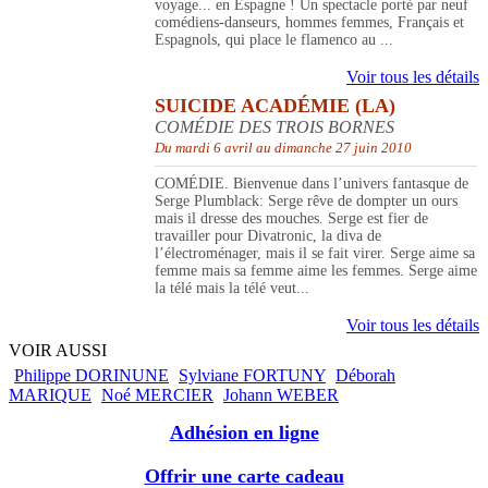
voyage... en Espagne ! Un spectacle porté par neuf
comédiens-danseurs, hommes femmes, Français et
Espagnols, qui place le flamenco au ...
Voir tous les détails
SUICIDE ACADÉMIE (LA)
COMÉDIE DES TROIS BORNES
Du mardi 6 avril au dimanche 27 juin 2010
COMÉDIE. Bienvenue dans l’univers fantasque de
Serge Plumblack: Serge rêve de dompter un ours
mais il dresse des mouches. Serge est fier de
travailler pour Divatronic, la diva de
l’électroménager, mais il se fait virer. Serge aime sa
femme mais sa femme aime les femmes. Serge aime
la télé mais la télé veut...
Voir tous les détails
VOIR AUSSI
Philippe DORINUNE
Sylviane FORTUNY
Déborah
MARIQUE
Noé MERCIER
Johann WEBER
Adhésion en ligne
Offrir une carte cadeau